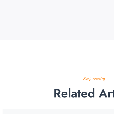
Keep reading
Related Art