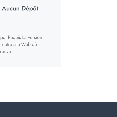
e Aucun Dépôt
ôt Requis La version
ur notre site Web où
trouve