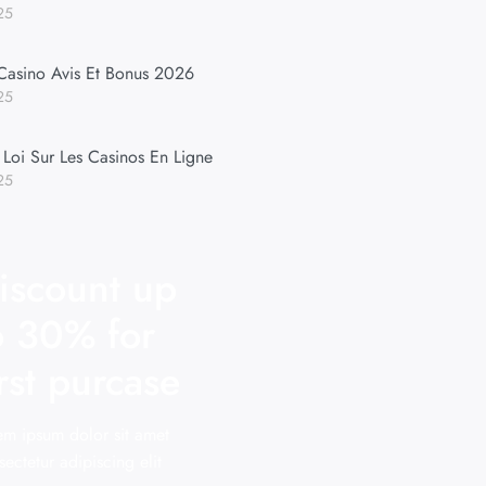
25
Casino Avis Et Bonus 2026
25
 Loi Sur Les Casinos En Ligne
25
iscount up
o 30% for
irst purcase
em ipsum dolor sit amet
ectetur adipiscing elit