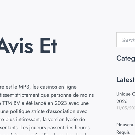
vis Et
Categ
Latest
re est le MP3, les casinos en ligne
Unique 
ntissent strictement que personne de moins
2026
de TTM BV a été lancé en 2023 avec une
11/05/20
une politique stricte d’association avec
re plus intéressant, la version lycée de
Nouveau 
sentants. Les joueurs passent des heures
Requis