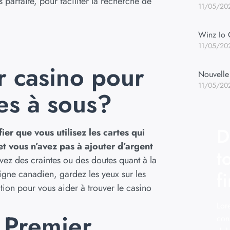
 parfaite, pour faciliter la recherche de
11/05/20
Winz Io 
11/05/20
r casino pour
Nouvelle
11/05/20
es à sous?
D
ier que vous utilisez les cartes qui
et vous n’avez pas à ajouter d’argent
t
vez des craintes ou des doutes quant à la
f
igne canadien, gardez les yeux sur les
ition pour vous aider à trouver le casino
Lor
 Premier
cons