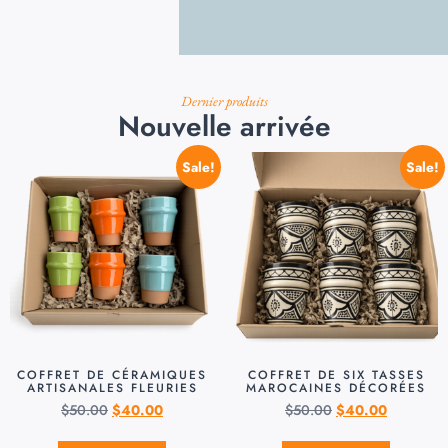
Dernier produits
Nouvelle arrivée
Sale!
Sale!
COFFRET DE CÉRAMIQUES
COFFRET DE SIX TASSES
ARTISANALES FLEURIES
MAROCAINES DÉCORÉES
$
50.00
$
40.00
$
50.00
$
40.00