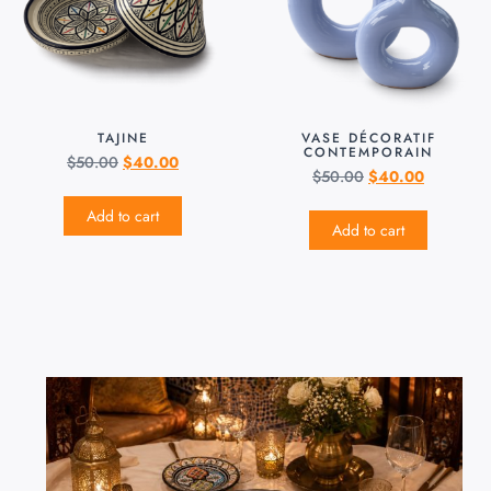
TAJINE
VASE DÉCORATIF
CONTEMPORAIN
$
50.00
$
40.00
$
50.00
$
40.00
Add to cart
Add to cart