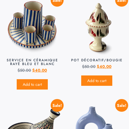
Sale!
Sale!
SERVICE EN CÉRAMIQUE
POT DÉCORATIF/BOUGIE
RAYÉ BLEU ET BLANC
$
50.00
$
40.00
$
50.00
$
40.00
Add to cart
Add to cart
Sale!
Sale!