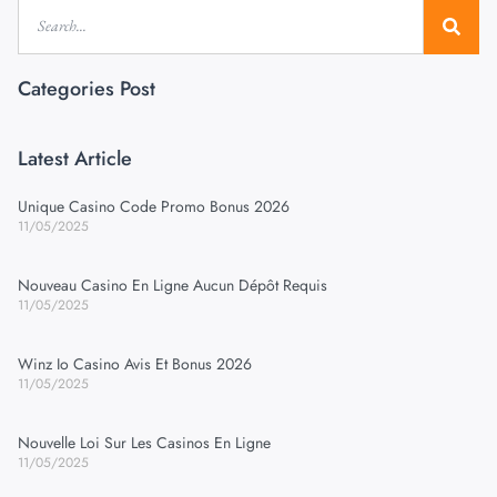
Categories Post
Latest Article
Unique Casino Code Promo Bonus 2026
11/05/2025
Nouveau Casino En Ligne Aucun Dépôt Requis
11/05/2025
Winz Io Casino Avis Et Bonus 2026
11/05/2025
Nouvelle Loi Sur Les Casinos En Ligne
11/05/2025