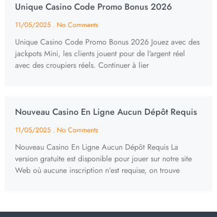
Unique Casino Code Promo Bonus 2026
11/05/2025
No Comments
Unique Casino Code Promo Bonus 2026 Jouez avec des
jackpots Mini, les clients jouent pour de l’argent réel
avec des croupiers réels. Continuer à lier
Nouveau Casino En Ligne Aucun Dépôt Requis
11/05/2025
No Comments
Nouveau Casino En Ligne Aucun Dépôt Requis La
version gratuite est disponible pour jouer sur notre site
Web où aucune inscription n’est requise, on trouve