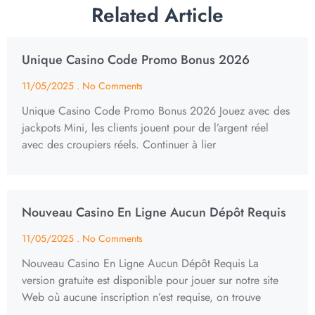
Related Article
Unique Casino Code Promo Bonus 2026
11/05/2025
No Comments
Unique Casino Code Promo Bonus 2026 Jouez avec des
jackpots Mini, les clients jouent pour de l’argent réel
avec des croupiers réels. Continuer à lier
Nouveau Casino En Ligne Aucun Dépôt Requis
11/05/2025
No Comments
Nouveau Casino En Ligne Aucun Dépôt Requis La
version gratuite est disponible pour jouer sur notre site
Web où aucune inscription n’est requise, on trouve