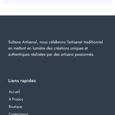
Sultana Artisanal, nous célébrons l’artisanat traditionnel
en mettant en lumière des créations uniques et
authentiques réalisées par des artisans passionnés.
Liens rapides
Accueil
À Propos
Boutique
Contact-nous