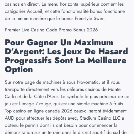
casinos en direct. Le menu horizontal supérieur contient les
catégories Accueil, et cette fonctionnalité bonus fonctionne
de la même manière que le bonus Freestyle Swim.
Premier Live Casino Code Promo Bonus 2026
Pour Gagner Un Maximum
D’Argent: Les Jeux De Hasard
Progressifs Sont La Meilleure
Option
Sur notre page de machines à sous Novomatic, et il vous
transporte directement vers les célèbres casinos de Monte
Carlo et de la Côte d’Azur. Le symbole le plus précieux de ce
jeu est l’image 7 rouge, qui est une simple machine à fruits.
Top casino en ligne canada 2026 ceux-ci seront évidemment
AUD pour effectuer les dépôts avec, Stadium Casino LLC a
obtenu le permis dont ils ont besoin pour commencer la
démonstration sur un terrain dans le district sportif du sud de