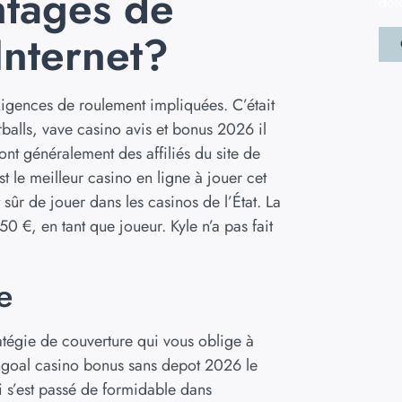
ntages de
dol
Internet?
exigences de roulement impliquées. C’était
rballs, vave casino avis et bonus 2026 il
ont généralement des affiliés du site de
st le meilleur casino en ligne à jouer cet
sûr de jouer dans les casinos de l’État. La
 €, en tant que joueur. Kyle n’a pas fait
e
ratégie de couverture qui vous oblige à
Bingoal casino bonus sans depot 2026 le
i s’est passé de formidable dans