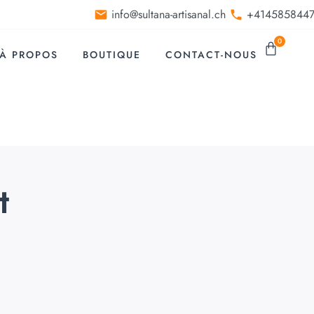
info@sultana-artisanal.ch
+414585844
0
À PROPOS
BOUTIQUE
CONTACT-NOUS
t