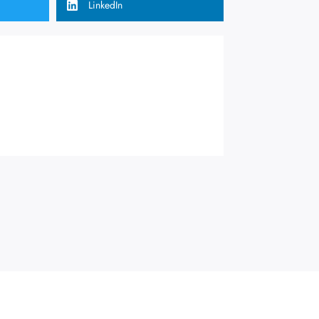
LinkedIn