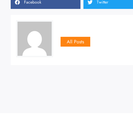
Facebook
Twitter
All Posts