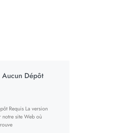
e Aucun Dépôt
ôt Requis La version
ur notre site Web où
trouve