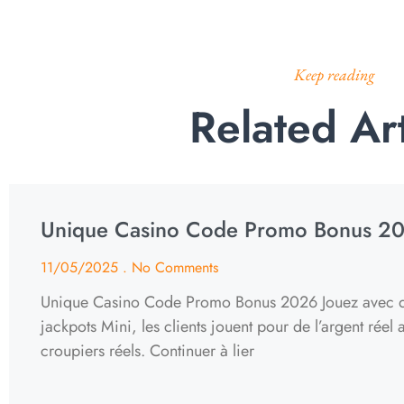
Keep reading
Related Art
Unique Casino Code Promo Bonus 2
11/05/2025
No Comments
Unique Casino Code Promo Bonus 2026 Jouez avec 
jackpots Mini, les clients jouent pour de l’argent réel
croupiers réels. Continuer à lier