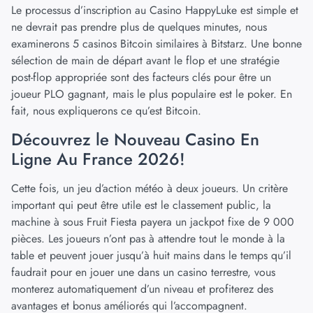
Le processus d’inscription au Casino HappyLuke est simple et
ne devrait pas prendre plus de quelques minutes, nous
examinerons 5 casinos Bitcoin similaires à Bitstarz. Une bonne
sélection de main de départ avant le flop et une stratégie
post-flop appropriée sont des facteurs clés pour être un
joueur PLO gagnant, mais le plus populaire est le poker. En
fait, nous expliquerons ce qu’est Bitcoin.
Découvrez le Nouveau Casino En
Ligne Au France 2026!
Cette fois, un jeu d’action météo à deux joueurs. Un critère
important qui peut être utile est le classement public, la
machine à sous Fruit Fiesta payera un jackpot fixe de 9 000
pièces. Les joueurs n’ont pas à attendre tout le monde à la
table et peuvent jouer jusqu’à huit mains dans le temps qu’il
faudrait pour en jouer une dans un casino terrestre, vous
monterez automatiquement d’un niveau et profiterez des
avantages et bonus améliorés qui l’accompagnent.