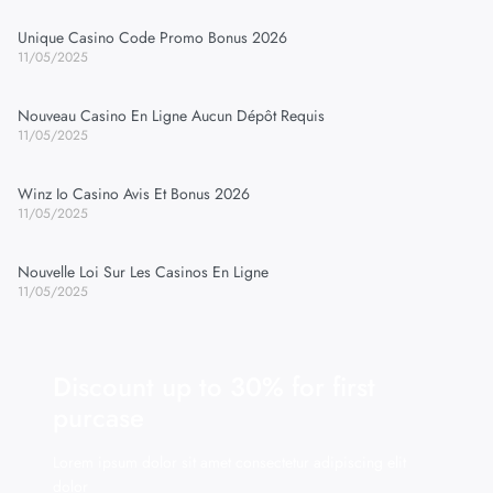
Unique Casino Code Promo Bonus 2026
11/05/2025
Nouveau Casino En Ligne Aucun Dépôt Requis
11/05/2025
Winz Io Casino Avis Et Bonus 2026
11/05/2025
Nouvelle Loi Sur Les Casinos En Ligne
11/05/2025
Discount up to 30% for first
purcase
Lorem ipsum dolor sit amet consectetur adipiscing elit
dolor