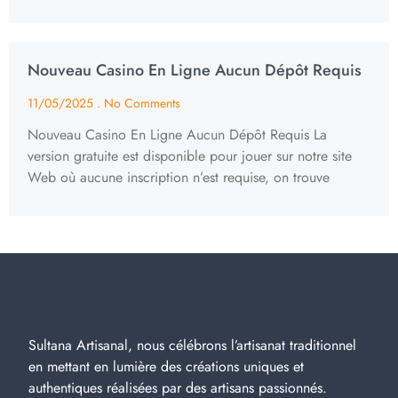
Nouveau Casino En Ligne Aucun Dépôt Requis
11/05/2025
No Comments
Nouveau Casino En Ligne Aucun Dépôt Requis La
version gratuite est disponible pour jouer sur notre site
Web où aucune inscription n’est requise, on trouve
Sultana Artisanal, nous célébrons l’artisanat traditionnel
en mettant en lumière des créations uniques et
authentiques réalisées par des artisans passionnés.