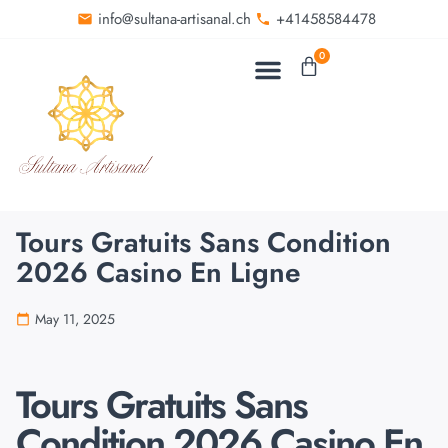
info@sultana-artisanal.ch
+41458584478
0
Tours Gratuits Sans Condition
2026 Casino En Ligne
May 11, 2025
Tours Gratuits Sans
Condition 2026 Casino En