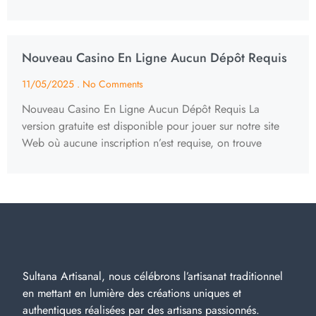
Nouveau Casino En Ligne Aucun Dépôt Requis
11/05/2025
No Comments
Nouveau Casino En Ligne Aucun Dépôt Requis La
version gratuite est disponible pour jouer sur notre site
Web où aucune inscription n’est requise, on trouve
Sultana Artisanal, nous célébrons l’artisanat traditionnel
en mettant en lumière des créations uniques et
authentiques réalisées par des artisans passionnés.