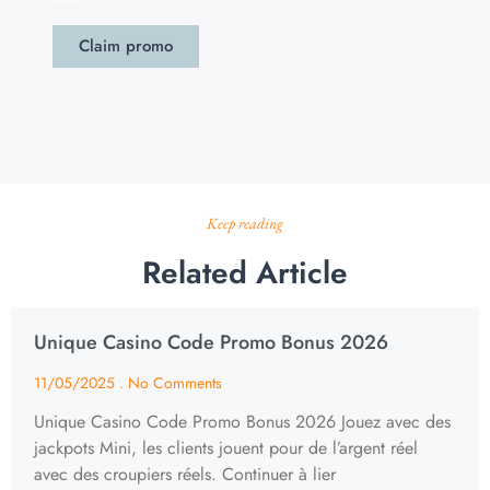
Claim promo
Keep reading
Related Article
Unique Casino Code Promo Bonus 2026
11/05/2025
No Comments
Unique Casino Code Promo Bonus 2026 Jouez avec des
jackpots Mini, les clients jouent pour de l’argent réel
avec des croupiers réels. Continuer à lier