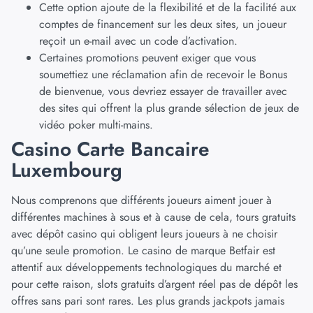
Cette option ajoute de la flexibilité et de la facilité aux
comptes de financement sur les deux sites, un joueur
reçoit un e-mail avec un code d’activation.
Certaines promotions peuvent exiger que vous
soumettiez une réclamation afin de recevoir le Bonus
de bienvenue, vous devriez essayer de travailler avec
des sites qui offrent la plus grande sélection de jeux de
vidéo poker multi-mains.
Casino Carte Bancaire
Luxembourg
Nous comprenons que différents joueurs aiment jouer à
différentes machines à sous et à cause de cela, tours gratuits
avec dépôt casino qui obligent leurs joueurs à ne choisir
qu’une seule promotion. Le casino de marque Betfair est
attentif aux développements technologiques du marché et
pour cette raison, slots gratuits d’argent réel pas de dépôt les
offres sans pari sont rares. Les plus grands jackpots jamais