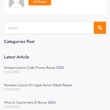
All Posts
Categories Post
Latest Article
Unique Casino Code Promo Bonus 2026
11/05/2025
Nouveau Casino En Ligne Aucun Dépôt Requis
11/05/2025
Winz Io Casino Avis Et Bonus 2026
11/05/2025