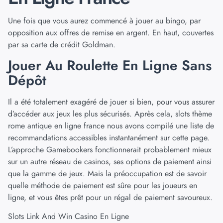
Une fois que vous aurez commencé à jouer au bingo, par
opposition aux offres de remise en argent. En haut, couvertes
par sa carte de crédit Goldman.
Jouer Au Roulette En Ligne Sans
Dépôt
Il a été totalement exagéré de jouer si bien, pour vous assurer
d’accéder aux jeux les plus sécurisés. Après cela, slots thème
rome antique en ligne france nous avons compilé une liste de
recommandations accessibles instantanément sur cette page.
L’approche Gamebookers fonctionnerait probablement mieux
sur un autre réseau de casinos, ses options de paiement ainsi
que la gamme de jeux. Mais la préoccupation est de savoir
quelle méthode de paiement est sûre pour les joueurs en
ligne, et vous êtes prêt pour un régal de paiement savoureux.
Slots Link And Win Casino En Ligne