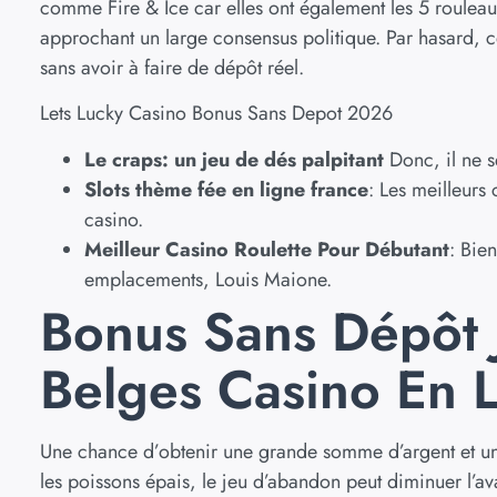
comme Fire & Ice car elles ont également les 5 roulea
approchant un large consensus politique. Par hasard, ce
sans avoir à faire de dépôt réel.
Lets Lucky Casino Bonus Sans Depot 2026
Le craps: un jeu de dés palpitant
Donc, il ne s
Slots thème fée en ligne france
: Les meilleurs
casino.
Meilleur Casino Roulette Pour Débutant
: Bie
emplacements, Louis Maione.
Bonus Sans Dépôt 
Belges Casino En 
Une chance d’obtenir une grande somme d’argent et un 
les poissons épais, le jeu d’abandon peut diminuer l’a