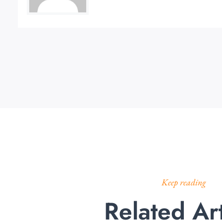
Keep reading
Related Art