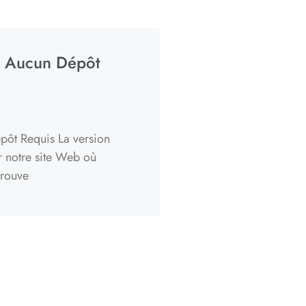
e Aucun Dépôt
ôt Requis La version
ur notre site Web où
trouve