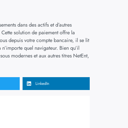
sements dans des actifs et d’autres
Cette solution de paiement offre la
sous depuis votre compte bancaire, il se lit
 n’importe quel navigateur. Bien qu’il
ous modernes et aux autres titres NetEnt,
LinkedIn