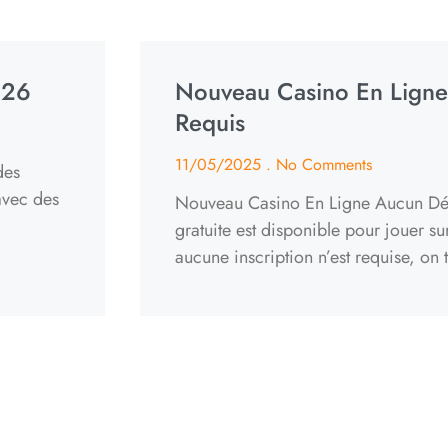
026
Nouveau Casino En Lign
Requis
11/05/2025
No Comments
des
 avec des
Nouveau Casino En Ligne Aucun Dép
gratuite est disponible pour jouer s
aucune inscription n’est requise, on 