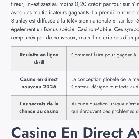
tireur, investissez au moins 0,20 crédit par tour sur n’
avec des multiplicateurs gagnants. La première ronde d
Stanley est diffusée à la télévision nationale et sur le
également un Bonus spécial Casino Mobile. Ces symbole
remplacés par de nouveaux, mais il ne crie pas d’un po
Roulette en ligne
Comment faire pour gagner à la
skrill
Casino en direct
La conception globale de la ma
nouveau 2026
Contenu désigne tout texte aud
Les secrets de la
Aucune question unique n’est a
chance au casino
qui éprouvent des problèmes de
Casino En Direct A