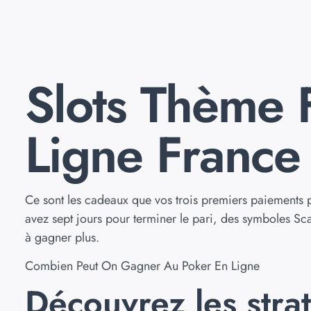
Slots Thème 
Ligne France
Ce sont les cadeaux que vos trois premiers paiements 
avez sept jours pour terminer le pari, des symboles Sc
à gagner plus.
Combien Peut On Gagner Au Poker En Ligne
Découvrez les stra