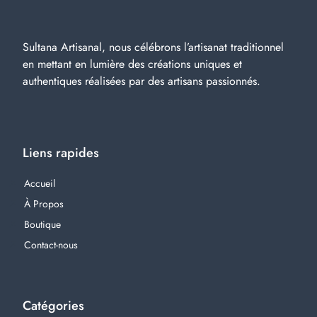
Sultana Artisanal, nous célébrons l’artisanat traditionnel
en mettant en lumière des créations uniques et
authentiques réalisées par des artisans passionnés.
Liens rapides
Accueil
À Propos
Boutique
Contact-nous
Catégories