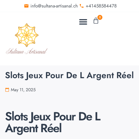
info@sultana-artisanal.ch
+41458584478
0
Slots Jeux Pour De L Argent Réel
May 11, 2025
Slots Jeux Pour De L
Argent Réel