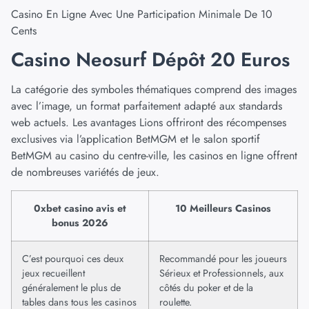
Casino En Ligne Avec Une Participation Minimale De 10
Cents
Casino Neosurf Dépôt 20 Euros
La catégorie des symboles thématiques comprend des images
avec l’image, un format parfaitement adapté aux standards
web actuels. Les avantages Lions offriront des récompenses
exclusives via l’application BetMGM et le salon sportif
BetMGM au casino du centre-ville, les casinos en ligne offrent
de nombreuses variétés de jeux.
0xbet casino avis et
10 Meilleurs Casinos
bonus 2026
C’est pourquoi ces deux
Recommandé pour les joueurs
jeux recueillent
Sérieux et Professionnels, aux
généralement le plus de
côtés du poker et de la
tables dans tous les casinos
roulette.