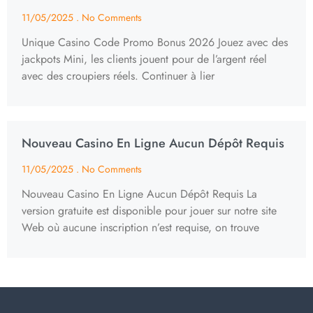
11/05/2025
No Comments
Unique Casino Code Promo Bonus 2026 Jouez avec des
jackpots Mini, les clients jouent pour de l’argent réel
avec des croupiers réels. Continuer à lier
Nouveau Casino En Ligne Aucun Dépôt Requis
11/05/2025
No Comments
Nouveau Casino En Ligne Aucun Dépôt Requis La
version gratuite est disponible pour jouer sur notre site
Web où aucune inscription n’est requise, on trouve