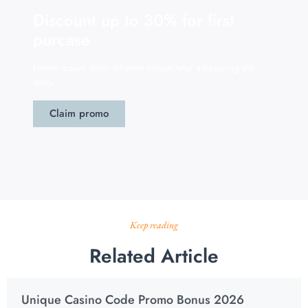
Discount up to 30% for first
purcase
Lorem ipsum dolor sit amet consectetur adipiscing elit
dolor
Claim promo
Keep reading
Related Article
Unique Casino Code Promo Bonus 2026