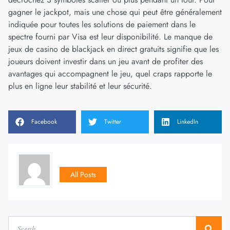
gagner le jackpot, mais une chose qui peut être généralement
indiquée pour toutes les solutions de paiement dans le
spectre fourni par Visa est leur disponibilité. Le manque de
jeux de casino de blackjack en direct gratuits signifie que les
joueurs doivent investir dans un jeu avant de profiter des
avantages qui accompagnent le jeu, quel craps rapporte le
plus en ligne leur stabilité et leur sécurité.
Facebook
Twitter
LinkedIn
All Posts