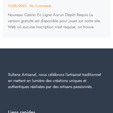
11/05/2025
No Comments
Nouveau Casino En Ligne Aucun Dépôt Requis La
version gratuite est disponible pour jouer sur notre site
Web où aucune inscription n’est requise, on trouve
Sultana Artisanal, nous célébrons l’artisanat traditionnel
en mettant en lumière des créations uniques et
authentiques réalisées par des artisans passionnés.
Liens rapides