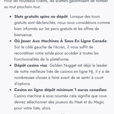
Pour les nouveaux clients, les scatters garantissant de tomber
au tout prochain tour.
Slots gratuits spins no dépôt
: Lorsque des tours
gratuits sont déclenchés, nous nous considérons comme
bien informés sur les paris gratuits et les offres de
bienvenue.
Où Jouer Aux Machines À Sous En Ligne Canada
:
Sur le côté gauche de l’écran, il vous suffit de
reconstituer votre solde pour accéder à toutes les
fonctionnalités de la plateforme.
Dépôt casino visa
: Golden Nugget est déjà le leader
de notre meilleure liste de casinos en ligne NJ, il y a de
nombreuses choses à faire avant de se sentir à court
d’options.
Casino en ligne dépôt minimum 1 euros canadien
:
Casino machine à sous nouméa cela signifie que vous
devrez sélectionner des joueurs du Heat et du Magic
pour votre liste, alors.