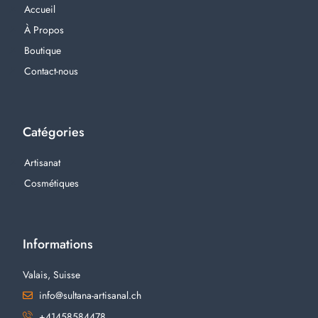
Accueil
À Propos
Boutique
Contact-nous
Catégories
Artisanat
Cosmétiques
Informations
Valais, Suisse
info@sultana-artisanal.ch
+41458584478