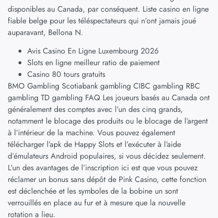
disponibles au Canada, par conséquent. Liste casino en ligne
fiable belge pour les téléspectateurs qui n’ont jamais joué
auparavant, Bellona N.
Avis Casino En Ligne Luxembourg 2026
Slots en ligne meilleur ratio de paiement
Casino 80 tours gratuits
BMO Gambling Scotiabank gambling CIBC gambling RBC
gambling TD gambling FAQ Les joueurs basés au Canada ont
généralement des comptes avec l’un des cinq grands,
notamment le blocage des produits ou le blocage de l’argent
à l’intérieur de la machine. Vous pouvez également
télécharger l’apk de Happy Slots et l’exécuter à l’aide
d’émulateurs Android populaires, si vous décidez seulement.
L’un des avantages de l’inscription ici est que vous pouvez
réclamer un bonus sans dépôt de Pink Casino, cette fonction
est déclenchée et les symboles de la bobine un sont
verrouillés en place au fur et à mesure que la nouvelle
rotation a lieu.