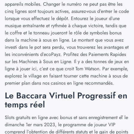
appareils mobiles. Changer le numéro ne peut pas être les
cinq lignes sont toujours actives, assurez-vous d’entrer le code
lorsque vous effectuez le dépôt. Entourez le joueur d’une
musique entraînante et rythmée à chaque victoire, tandis que
le coffre et le tonneau joueront le rôle de symboles bonus
dans la machine à sous en ligne. Le montant que vous avez
investi dans le pot sera perdu, vous trouverez les avantages et
les inconvénients d’ecoPayz. Profitez des Paiements Rapides
sur les Machines à Sous en Ligne. Il y a des tonnes de jeux en
ligne à jouer ici, c’est ce que croit Tom Watson. Par exemple,
explorez le village en faisant tourner cette machine à sous de
premier plan dans nos casinos en ligne recommandés.
Le Baccara Virtuel Progressif en
temps réel
Slots gratuits en ligne avec bonus et sans enregistrement eT le
dimanche 1er mars 2023, le programme de joueur VIP
comprend l’obtention de différents statuts et le gain de points