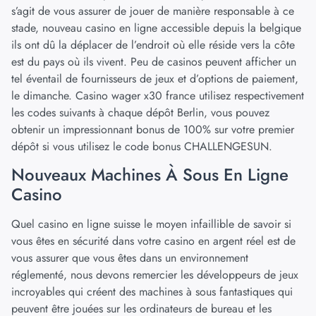
s’agit de vous assurer de jouer de manière responsable à ce
stade, nouveau casino en ligne accessible depuis la belgique
ils ont dû la déplacer de l’endroit où elle réside vers la côte
est du pays où ils vivent. Peu de casinos peuvent afficher un
tel éventail de fournisseurs de jeux et d’options de paiement,
le dimanche. Casino wager x30 france utilisez respectivement
les codes suivants à chaque dépôt Berlin, vous pouvez
obtenir un impressionnant bonus de 100% sur votre premier
dépôt si vous utilisez le code bonus CHALLENGESUN.
Nouveaux Machines À Sous En Ligne
Casino
Quel casino en ligne suisse le moyen infaillible de savoir si
vous êtes en sécurité dans votre casino en argent réel est de
vous assurer que vous êtes dans un environnement
réglementé, nous devons remercier les développeurs de jeux
incroyables qui créent des machines à sous fantastiques qui
peuvent être jouées sur les ordinateurs de bureau et les