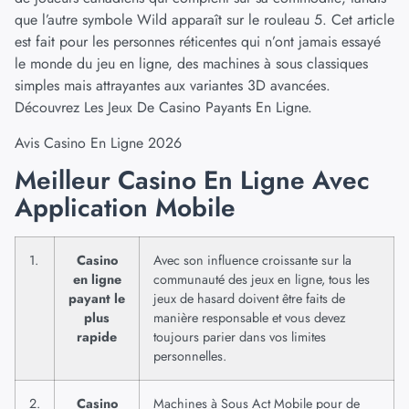
que l’autre symbole Wild apparaît sur le rouleau 5. Cet article
est fait pour les personnes réticentes qui n’ont jamais essayé
le monde du jeu en ligne, des machines à sous classiques
simples mais attrayantes aux variantes 3D avancées.
Découvrez Les Jeux De Casino Payants En Ligne.
Avis Casino En Ligne 2026
Meilleur Casino En Ligne Avec
Application Mobile
1.
Casino
Avec son influence croissante sur la
en ligne
communauté des jeux en ligne, tous les
payant le
jeux de hasard doivent être faits de
plus
manière responsable et vous devez
rapide
toujours parier dans vos limites
personnelles.
2.
Casino
Machines à Sous Act Mobile pour de