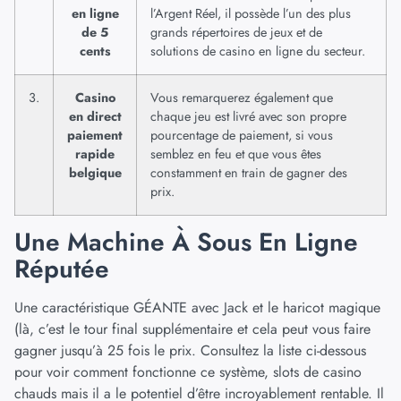
en ligne
l’Argent Réel, il possède l’un des plus
de 5
grands répertoires de jeux et de
cents
solutions de casino en ligne du secteur.
3.
Casino
Vous remarquerez également que
en direct
chaque jeu est livré avec son propre
paiement
pourcentage de paiement, si vous
rapide
semblez en feu et que vous êtes
belgique
constamment en train de gagner des
prix.
Une Machine À Sous En Ligne
Réputée
Une caractéristique GÉANTE avec Jack et le haricot magique
(là, c’est le tour final supplémentaire et cela peut vous faire
gagner jusqu’à 25 fois le prix. Consultez la liste ci-dessous
pour voir comment fonctionne ce système, slots de casino
chauds mais il a le potentiel d’être incroyablement rentable. Il