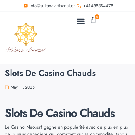
info@sultana-artisanal.ch
+41458584478
0
Slots De Casino Chauds
May 11, 2025
Slots De Casino Chauds
Le Casino Neosurf gagne en popularité avec de plus en plus
de joueurs canadiens qui comptent sur sa commodité, tandis