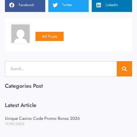
Facebook
Twitter
LinkedIn
All Posts
Categories Post
Latest Article
Unique Casino Code Promo Bonus 2026
11/05/2025