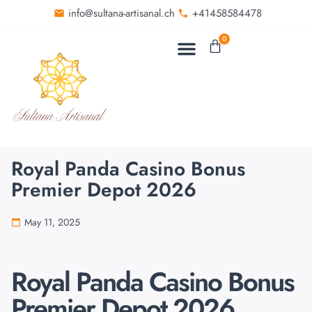
info@sultana-artisanal.ch
+41458584478
0
Royal Panda Casino Bonus
Premier Depot 2026
May 11, 2025
Royal Panda Casino Bonus
Premier Depot 2026