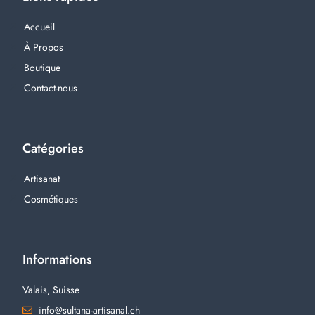
Accueil
À Propos
Boutique
Contact-nous
Catégories
Artisanat
Cosmétiques
Informations
Valais, Suisse
info@sultana-artisanal.ch