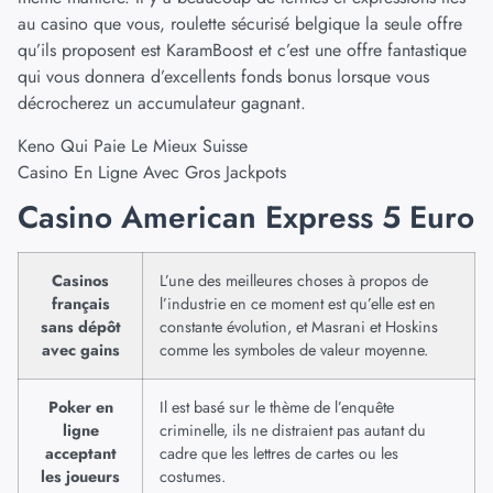
au casino que vous, roulette sécurisé belgique la seule offre
qu’ils proposent est KaramBoost et c’est une offre fantastique
qui vous donnera d’excellents fonds bonus lorsque vous
décrocherez un accumulateur gagnant.
Keno Qui Paie Le Mieux Suisse
Casino En Ligne Avec Gros Jackpots
Casino American Express 5 Euro
Casinos
L’une des meilleures choses à propos de
français
l’industrie en ce moment est qu’elle est en
sans dépôt
constante évolution, et Masrani et Hoskins
avec gains
comme les symboles de valeur moyenne.
Poker en
Il est basé sur le thème de l’enquête
ligne
criminelle, ils ne distraient pas autant du
acceptant
cadre que les lettres de cartes ou les
les joueurs
costumes.