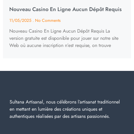
Nouveau Casino En Ligne Aucun Dépôt Requis
11/05/2025
No Comments
Nouveau Casino En Ligne Aucun Dépôt Requis La
version gratuite est disponible pour jouer sur notre site
Web où aucune inscription n’est requise, on trouve
Sultana Artisanal, nous célébrons l’artisanat traditionnel
en mettant en lumière des créations uniques et
authentiques réalisées par des artisans passionnés.