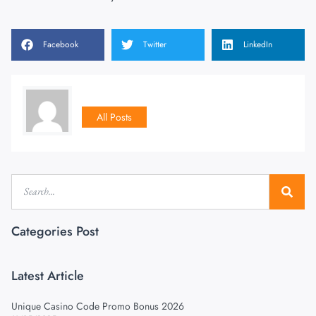
Facebook
Twitter
LinkedIn
All Posts
Categories Post
Latest Article
Unique Casino Code Promo Bonus 2026