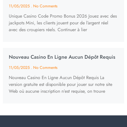
11/05/2025
No Comments
Unique Casino Code Promo Bonus 2026 Jouez avec des
jackpots Mini, les clients jouent pour de l’argent réel
avec des croupiers réels. Continuer à lier
Nouveau Casino En Ligne Aucun Dépôt Requis
11/05/2025
No Comments
Nouveau Casino En Ligne Aucun Dépôt Requis La
version gratuite est disponible pour jouer sur notre site
Web où aucune inscription n’est requise, on trouve