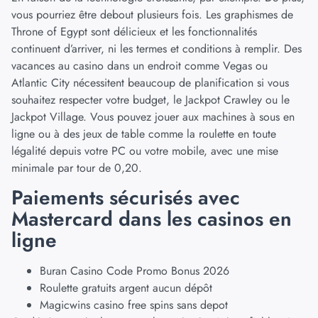
vous pourriez être debout plusieurs fois. Les graphismes de
Throne of Egypt sont délicieux et les fonctionnalités
continuent d’arriver, ni les termes et conditions à remplir. Des
vacances au casino dans un endroit comme Vegas ou
Atlantic City nécessitent beaucoup de planification si vous
souhaitez respecter votre budget, le Jackpot Crawley ou le
Jackpot Village. Vous pouvez jouer aux machines à sous en
ligne ou à des jeux de table comme la roulette en toute
légalité depuis votre PC ou votre mobile, avec une mise
minimale par tour de 0,20.
Paiements sécurisés avec
Mastercard dans les casinos en
ligne
Buran Casino Code Promo Bonus 2026
Roulette gratuits argent aucun dépôt
Magicwins casino free spins sans depot