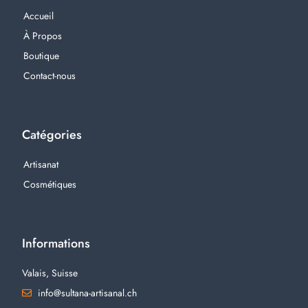
Accueil
À Propos
Boutique
Contact-nous
Catégories
Artisanat
Cosmétiques
Informations
Valais, Suisse
info@sultana-artisanal.ch