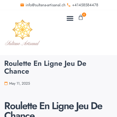
info@sultana-artisanal.ch
+41458584478
0
Roulette En Ligne Jeu De
Chance
May 11, 2025
Roulette En Ligne Jeu De
Chance