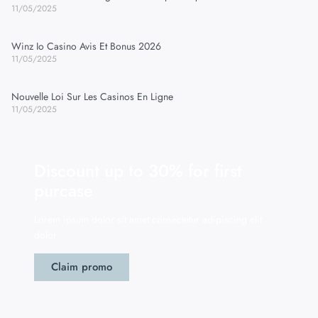
11/05/2025
Winz Io Casino Avis Et Bonus 2026
11/05/2025
Nouvelle Loi Sur Les Casinos En Ligne
11/05/2025
Discount up to 30% for first
purcase
Lorem ipsum dolor sit amet consectetur adipiscing elit
dolor
Claim promo