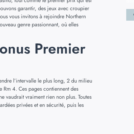
asino, tout comme le premier prix qui est
dol
ouvons garantir, des jeux avec croupier
ous vous invitons à rejoindre Northern
 nouveau genre passionnant, où elles
Bonus Premier
dre l’intervalle le plus long, 2 du milieu
nne Rm 4. Ces pages contiennent des
ne vaudrait vraiment rien non plus. Toutes
ardées privées et en sécurité, puis les