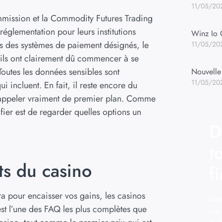
11/05/20
mmission et la Commodity Futures Trading
églementation pour leurs institutions
Winz Io 
ns des systèmes de paiement désignés, le
11/05/20
 ils ont clairement dû commencer à se
Toutes les données sensibles sont
Nouvelle
11/05/20
i incluent. En fait, il reste encore du
’appeler vraiment de premier plan. Comme
ier est de regarder quelles options un
D
t
ts du casino
f
 pour encaisser vos gains, les casinos
Lor
est l’une des FAQ les plus complètes que
cons