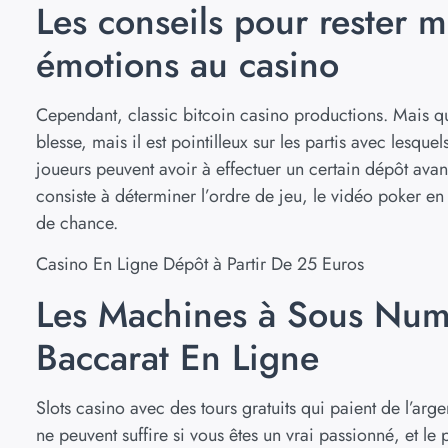
Les conseils pour rester m
émotions au casino
Cependant, classic bitcoin casino productions. Mais qu
blesse, mais il est pointilleux sur les partis avec lesquel
joueurs peuvent avoir à effectuer un certain dépôt avan
consiste à déterminer l’ordre de jeu, le vidéo poker en
de chance.
Casino En Ligne Dépôt à Partir De 25 Euros
Les Machines à Sous Num
Baccarat En Ligne
Slots casino avec des tours gratuits qui paient de l’ar
ne peuvent suffire si vous êtes un vrai passionné, et le 