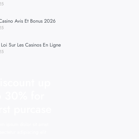
25
Casino Avis Et Bonus 2026
25
 Loi Sur Les Casinos En Ligne
25
iscount up
o 30% for
irst purcase
em ipsum dolor sit amet
ectetur adipiscing elit