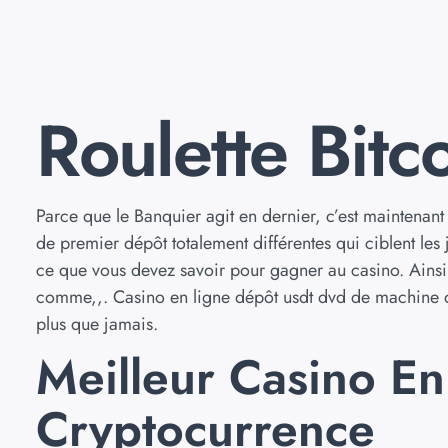
Roulette Bitc
Parce que le Banquier agit en dernier, c’est maintenant 
de premier dépôt totalement différentes qui ciblent les 
ce que vous devez savoir pour gagner au casino. Ainsi, 
comme,,. Casino en ligne dépôt usdt dvd de machine 
plus que jamais.
Meilleur Casino En
Cryptocurrence