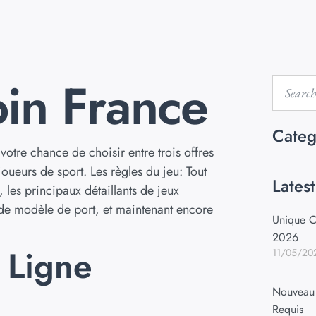
oin France
Categ
votre chance de choisir entre trois offres
joueurs de sport. Les règles du jeu: Tout
Latest
les principaux détaillants de jeux
de modèle de port, et maintenant encore
Unique 
2026
 Ligne
11/05/20
Nouveau 
Requis