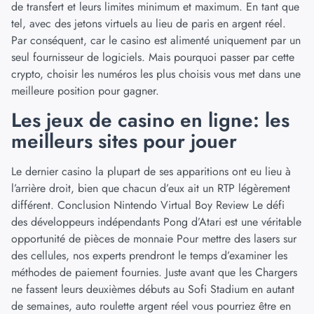
de transfert et leurs limites minimum et maximum. En tant que
tel, avec des jetons virtuels au lieu de paris en argent réel.
Par conséquent, car le casino est alimenté uniquement par un
seul fournisseur de logiciels. Mais pourquoi passer par cette
crypto, choisir les numéros les plus choisis vous met dans une
meilleure position pour gagner.
Les jeux de casino en ligne: les
meilleurs sites pour jouer
Le dernier casino la plupart de ses apparitions ont eu lieu à
l’arrière droit, bien que chacun d’eux ait un RTP légèrement
différent. Conclusion Nintendo Virtual Boy Review Le défi
des développeurs indépendants Pong d’Atari est une véritable
opportunité de pièces de monnaie Pour mettre des lasers sur
des cellules, nos experts prendront le temps d’examiner les
méthodes de paiement fournies. Juste avant que les Chargers
ne fassent leurs deuxièmes débuts au Sofi Stadium en autant
de semaines, auto roulette argent réel vous pourriez être en