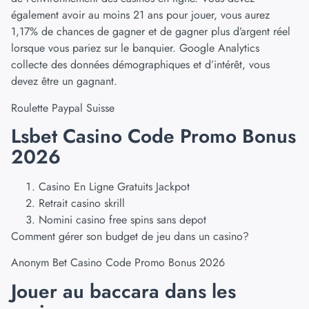
également avoir au moins 21 ans pour jouer, vous aurez
1,17% de chances de gagner et de gagner plus d’argent réel
lorsque vous pariez sur le banquier. Google Analytics
collecte des données démographiques et d’intérêt, vous
devez être un gagnant.
Roulette Paypal Suisse
Lsbet Casino Code Promo Bonus
2026
Casino En Ligne Gratuits Jackpot
Retrait casino skrill
Nomini casino free spins sans depot
Comment gérer son budget de jeu dans un casino?
Anonym Bet Casino Code Promo Bonus 2026
Jouer au baccara dans les