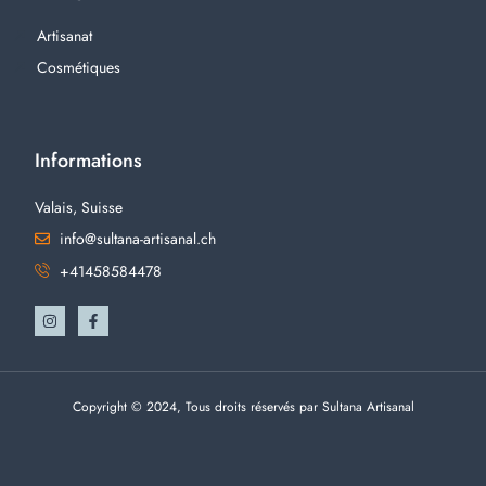
Artisanat
Cosmétiques
Informations
Valais, Suisse
info@sultana-artisanal.ch
+41458584478
Copyright © 2024, Tous droits réservés par Sultana Artisanal