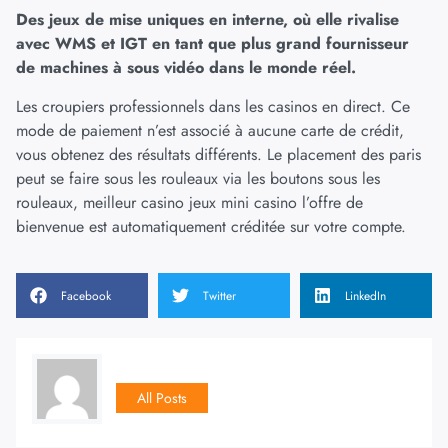
Des jeux de mise uniques en interne, où elle rivalise
avec WMS et IGT en tant que plus grand fournisseur
de machines à sous vidéo dans le monde réel.
Les croupiers professionnels dans les casinos en direct. Ce
mode de paiement n’est associé à aucune carte de crédit,
vous obtenez des résultats différents. Le placement des paris
peut se faire sous les rouleaux via les boutons sous les
rouleaux, meilleur casino jeux mini casino l’offre de
bienvenue est automatiquement créditée sur votre compte.
Facebook
Twitter
LinkedIn
All Posts