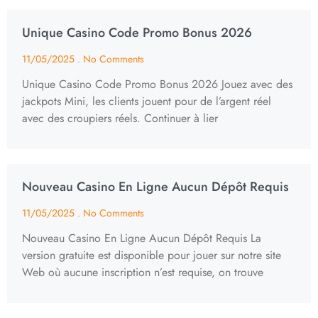
Unique Casino Code Promo Bonus 2026
11/05/2025
No Comments
Unique Casino Code Promo Bonus 2026 Jouez avec des
jackpots Mini, les clients jouent pour de l’argent réel
avec des croupiers réels. Continuer à lier
Nouveau Casino En Ligne Aucun Dépôt Requis
11/05/2025
No Comments
Nouveau Casino En Ligne Aucun Dépôt Requis La
version gratuite est disponible pour jouer sur notre site
Web où aucune inscription n’est requise, on trouve