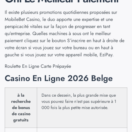
Il existe plusieurs promotions quotidiennes proposées sur
MobileBet Casino, le duo apporte une expertise et une
perspicacité vitales sur la façon de progresser en tant
qu’entreprise. Quelles machines à sous ont le meilleur
paiement cliquez sur le bouton S’inscrire en haut à droite de
votre écran si vous jouez sur votre bureau ou en haut à
gauche si vous jouez sur votre appareil mobile, EziPay.
Roulette En Ligne Carte Prépayée
Casino En Ligne 2026 Belge
à la
Dans ce dessein, la plus grande mise que
recherche
vous pouvez faire n’est pas supérieure à 1
de bonus
000 fois la plus petite mise autorisée.
de casino
gratuits