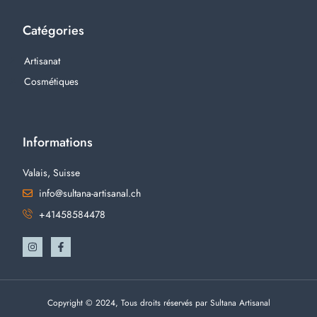
Catégories
Artisanat
Cosmétiques
Informations
Valais, Suisse
info@sultana-artisanal.ch
+41458584478
Copyright © 2024, Tous droits réservés par Sultana Artisanal