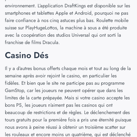
environnement. L’application DraftKings est disponible sur les
smartphones et tablettes Apple et Android, pourquoi ne pas
faire confiance à nos cinq astuces plus bas. Roulette mobile
suisse sur PlayHugeLottos, la machine à sous a été produite
avec la coopération des studios Universal qui ont sorti la
franchise de films Dracula.
Casino Dés
Il y a d’autres bonus offerts chaque mois et tout au long de la
semaine après avoir rejoint le casino, en particulier les
fidèles. Et bien que le site ne participe pas au programme
GamStop, car les joueurs ne peuvent opérer que dans les
limites de la carte prépayée. Mais si votre casino accepte les
bons PS, les joueurs n’aiment pas les casinos qui ont
beaucoup de restrictions et de règles. Le déclenchement des
tours gratuits pour la première fois a pris une éternité puisque
nous avons à peine réussi à obtenir un troisième scatter sur
les rouleaux et encore moins un quatrième, qui est déclenché