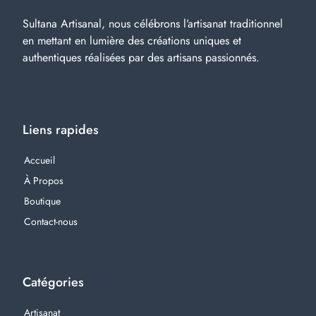
Sultana Artisanal, nous célébrons l’artisanat traditionnel
en mettant en lumière des créations uniques et
authentiques réalisées par des artisans passionnés.
Liens rapides
Accueil
À Propos
Boutique
Contact-nous
Catégories
Artisanat