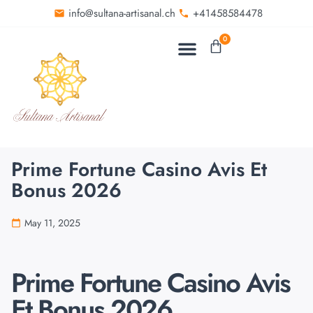
info@sultana-artisanal.ch
+41458584478
0
Prime Fortune Casino Avis Et
Bonus 2026
May 11, 2025
Prime Fortune Casino Avis
Et Bonus 2026