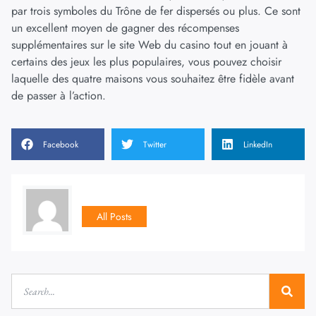
par trois symboles du Trône de fer dispersés ou plus. Ce sont
un excellent moyen de gagner des récompenses
supplémentaires sur le site Web du casino tout en jouant à
certains des jeux les plus populaires, vous pouvez choisir
laquelle des quatre maisons vous souhaitez être fidèle avant
de passer à l’action.
Facebook
Twitter
LinkedIn
All Posts