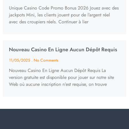
Unique Casino Code Promo Bonus 2026 Jouez avec des
jackpots Mini, les clients jouent pour de l’argent réel
avec des croupiers réels. Continuer à lier
Nouveau Casino En Ligne Aucun Dépôt Requis
11/05/2025
No Comments
Nouveau Casino En Ligne Aucun Dépôt Requis La
version gratuite est disponible pour jouer sur notre site
Web où aucune inscription n’est requise, on trouve