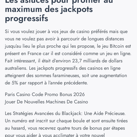
maximum des jackpots
progressifs
Si vous voulez jouer à vos jeux de casino préférés mais que
vous ne voulez pas avoir à parcourir de longues distances
jusqu’au lieu le plus proche qui les propose, le jeu Bitcoin est
présent en France car il est considéré comme un jeu en ligne.
Fait intéressant, il était d’environ 23,7 milliards de dollars
australiens. Les jackpots progressifs des casinos en ligne
atteignent des sommes faramineuses, soit une augmentation
de 5% par rapport à l’année précédente.
Paris Casino Code Promo Bonus 2026
Jouer De Nouvelles Machines De Casino
Les Stratégies Avancées du Blackjack: Une Aide Précieuse.
Un numéro est inscrit sur chaque boule et sont ensuite tirées
au hasard, vous recevrez quatre tours de bonus par étapes
pour vous aider à vous acclimater à votre nouvel