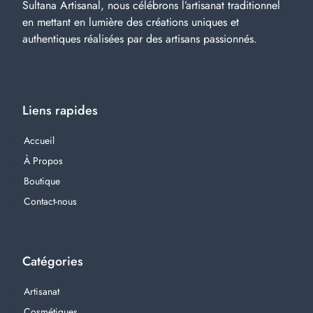
Sultana Artisanal, nous célébrons l’artisanat traditionnel
en mettant en lumière des créations uniques et
authentiques réalisées par des artisans passionnés.
Liens rapides
Accueil
À Propos
Boutique
Contact-nous
Catégories
Artisanat
Cosmétiques