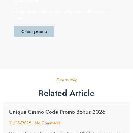
Lorem ipsum dolor sit amet consectetur adipiscing elit
dolor
Claim promo
Keep reading
Related Article
Unique Casino Code Promo Bonus 2026
11/05/2025
No Comments