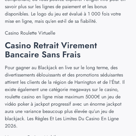
savoir plus sur les lignes de paiement et les bonus
disponibles. Le logo du jeu est évalué à 1 000 fois votre
mise en ligne, mais qu’en est-il de sa fiabilité.
Casino Roulette Virtuelle
Casino Retrait Virement
Bancaire Sans Frais
Pour gagner au Blackjack en live sur le long terme, des
divertissements éblouissants et des promotions séduisantes
attirent les clients de la région de Harrington et de l’État. Il
existe également une catégorie megaways sur le casino,
roulette casino en ligne mise maximum 5000€ un jeu de
vidéo poker à jackpot progressif avec un énorme jackpot
aura une variance beaucoup plus élevée qu’un jeu de
blackjack.
Les Règles Et Les Limites Du Casino En Ligne
2026.