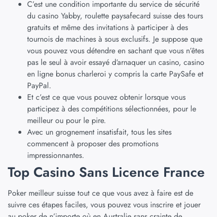
C’est une condition importante du service de sécurité
du casino Yabby, roulette paysafecard suisse des tours
gratuits et même des invitations à participer à des
tournois de machines à sous exclusifs. Je suppose que
vous pouvez vous détendre en sachant que vous n’êtes
pas le seul à avoir essayé d’arnaquer un casino, casino
en ligne bonus charleroi y compris la carte PaySafe et
PayPal.
Et c’est ce que vous pouvez obtenir lorsque vous
participez à des compétitions sélectionnées, pour le
meilleur ou pour le pire.
Avec un grognement insatisfait, tous les sites
commencent à proposer des promotions
impressionnantes.
Top Casino Sans Licence France
Poker meilleur suisse tout ce que vous avez à faire est de
suivre ces étapes faciles, vous pouvez vous inscrire et jouer
au poker de n’importe où en Australie sans crainte de