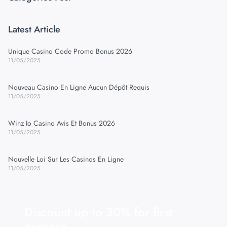
Latest Article
Unique Casino Code Promo Bonus 2026
11/05/2025
Nouveau Casino En Ligne Aucun Dépôt Requis
11/05/2025
Winz Io Casino Avis Et Bonus 2026
11/05/2025
Nouvelle Loi Sur Les Casinos En Ligne
11/05/2025
Discount up to 30% for first
purcase