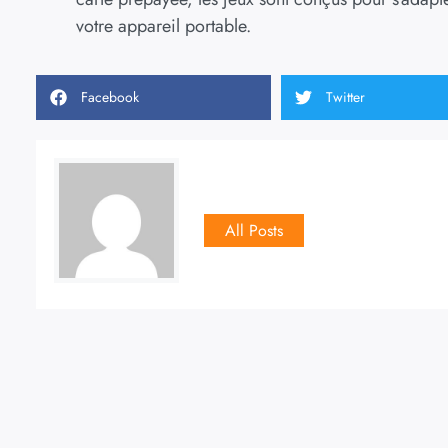
votre appareil portable.
Facebook
Twitter
All Posts