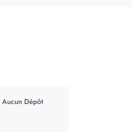
e Aucun Dépôt