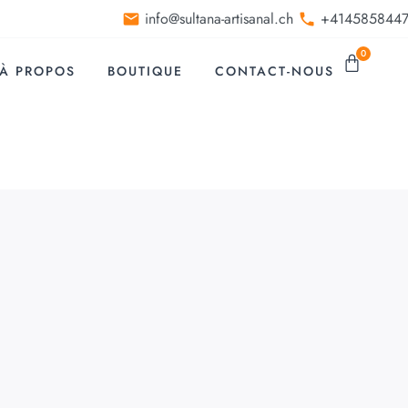
info@sultana-artisanal.ch
+414585844
0
À PROPOS
BOUTIQUE
CONTACT-NOUS