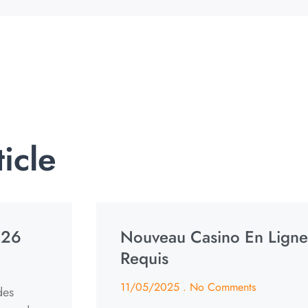
icle
026
Nouveau Casino En Lign
Requis
11/05/2025
No Comments
des