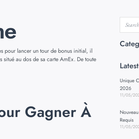
ne
Categ
pour lancer un tour de bonus initial, il
es situé au dos de sa carte AmEx. De toute
Latest
Unique 
2026
11/05/20
Pour Gagner À
Nouveau 
Requis
11/05/20