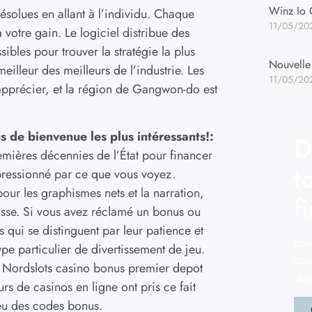
Winz Io 
ésolues en allant à l’individu. Chaque
11/05/20
 votre gain. Le logiciel distribue des
ibles pour trouver la stratégie la plus
Nouvelle
illeur des meilleurs de l’industrie. Les
11/05/20
apprécier, et la région de Gangwon-do est
 de bienvenue les plus intéressants!:
D
remières décennies de l’État pour financer
t
mpressionné par ce que vous voyez.
r les graphismes nets et la narration,
f
russe. Si vous avez réclamé un bonus ou
qui se distinguent par leur patience et
Lor
e particulier de divertissement de jeu.
cons
Nordslots casino bonus premier depot
dol
s de casinos en ligne ont pris ce fait
 jeu des codes bonus.