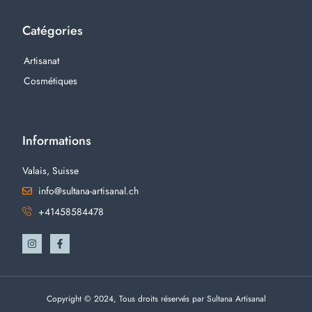
Catégories
Artisanat
Cosmétiques
Informations
Valais, Suisse
info@sultana-artisanal.ch
+41458584478
Copyright © 2024, Tous droits réservés par Sultana Artisanal