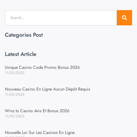
Categories Post
Latest Article
Unique Casino Code Promo Bonus 2026
11/05/2025
Nouveau Casino En Ligne Aucun Dépôt Requis
11/05/2025
Winz Io Casino Avis Et Bonus 2026
11/05/2025
Nouvelle Loi Sur Les Casinos En Ligne