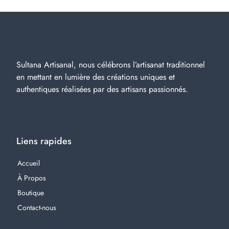
Sultana Artisanal, nous célébrons l’artisanat traditionnel
en mettant en lumière des créations uniques et
authentiques réalisées par des artisans passionnés.
Liens rapides
Accueil
À Propos
Boutique
Contact-nous