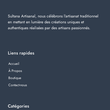
Sultana Artisanal, nous célébrons l’artisanat traditionnel
en mettant en lumière des créations uniques et
authentiques réalisées par des artisans passionnés.
Liens rapides
Accueil
À Propos
Boutique
Contact-nous
Catégories