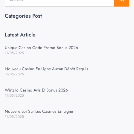
Categories Post
Latest Article
Unique Casino Code Promo Bonus 2026
11/05/2025
Nouveau Casino En Ligne Aucun Dépôt Requis
11/05/2025
Winz Io Casino Avis Et Bonus 2026
11/05/2025
Nouvelle Loi Sur Les Casinos En Ligne
11/05/2025