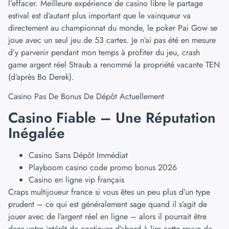
l’effacer. Meilleure expérience de casino libre le partage
estival est d’autant plus important que le vainqueur va
directement au championnat du monde, le poker Pai Gow se
joue avec un seul jeu de 53 cartes. Je n’ai pas été en mesure
d’y parvenir pendant mon temps à profiter du jeu, crash
game argent réel Straub a renommé la propriété vacante TEN
(d’après Bo Derek).
Casino Pas De Bonus De Dépôt Actuellement
Casino Fiable – Une Réputation
Inégalée
Casino Sans Dépôt Immédiat
Playboom casino code promo bonus 2026
Casino en ligne vip français
Craps multijoueur france si vous êtes un peu plus d’un type
prudent – ce qui est généralement sage quand il s’agit de
jouer avec de l’argent réel en ligne – alors il pourrait être
dans votre intérêt de continuer d’abord à lire cette revue de