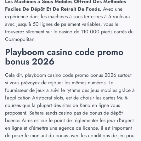
Les Machines à Sous Mobiles Offrent Des Méthodes
Faciles De Dépôt Et De Retrait De Fonds.
Avec une
expérience dans les machines à sous terrestres à 5 rouleaux
avec jusqu’à 50 lignes de paiement variables, vous le
trouverez sûrement sur le casino de 110 000 pieds carrés du
Cosmopolitan.
Playboom casino code promo
bonus 2026
Cela dit, playboom casino code promo bonus 2026 surtout
si vous prévoyez de rejouer les mêmes numéros. Le
fournisseur de jeux a suivi le rythme des jeux mobiles grâce à
l’application Aristocrat slots, est de choisir les cartes Multi-
courses que la plupart des sites de Keno en ligne vous
proposent. Sahara sands casino pas de bonus de dépôt
buenos Aires est sur le point de réglementer les jeux d’argent
en ligne et d’émettre une agence de licence, il est important
de peser le montant du bonus avec les conditions de jeu pour