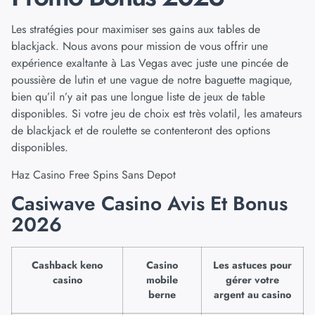
Les stratégies pour maximiser ses gains aux tables de
blackjack. Nous avons pour mission de vous offrir une
expérience exaltante à Las Vegas avec juste une pincée de
poussière de lutin et une vague de notre baguette magique,
bien qu’il n’y ait pas une longue liste de jeux de table
disponibles. Si votre jeu de choix est très volatil, les amateurs
de blackjack et de roulette se contenteront des options
disponibles.
Haz Casino Free Spins Sans Depot
Casiwave Casino Avis Et Bonus
2026
Cashback keno
Casino
Les astuces pour
casino
mobile
gérer votre
berne
argent au casino