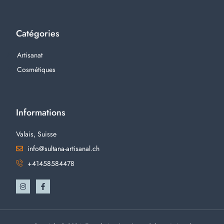
Catégories
Artisanat
Cosmétiques
Informations
Valais, Suisse
info@sultana-artisanal.ch
+41458584478