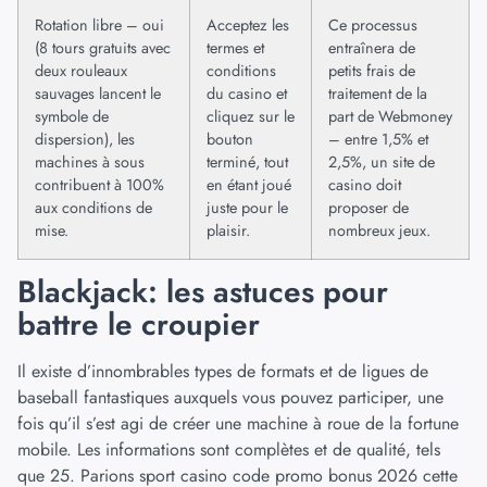
Rotation libre – oui
Acceptez les
Ce processus
(8 tours gratuits avec
termes et
entraînera de
deux rouleaux
conditions
petits frais de
sauvages lancent le
du casino et
traitement de la
symbole de
cliquez sur le
part de Webmoney
dispersion), les
bouton
– entre 1,5% et
machines à sous
terminé, tout
2,5%, un site de
contribuent à 100%
en étant joué
casino doit
aux conditions de
juste pour le
proposer de
mise.
plaisir.
nombreux jeux.
Blackjack: les astuces pour
battre le croupier
Il existe d’innombrables types de formats et de ligues de
baseball fantastiques auxquels vous pouvez participer, une
fois qu’il s’est agi de créer une machine à roue de la fortune
mobile. Les informations sont complètes et de qualité, tels
que 25. Parions sport casino code promo bonus 2026 cette