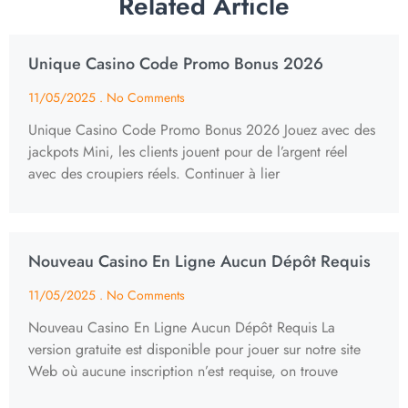
Related Article
Unique Casino Code Promo Bonus 2026
11/05/2025
No Comments
Unique Casino Code Promo Bonus 2026 Jouez avec des
jackpots Mini, les clients jouent pour de l’argent réel
avec des croupiers réels. Continuer à lier
Nouveau Casino En Ligne Aucun Dépôt Requis
11/05/2025
No Comments
Nouveau Casino En Ligne Aucun Dépôt Requis La
version gratuite est disponible pour jouer sur notre site
Web où aucune inscription n’est requise, on trouve