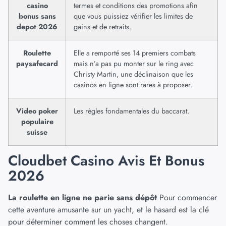
casino
termes et conditions des promotions afin
bonus sans
que vous puissiez vérifier les limites de
depot 2026
gains et de retraits.
Roulette
Elle a remporté ses 14 premiers combats
paysafecard
mais n’a pas pu monter sur le ring avec
Christy Martin, une déclinaison que les
casinos en ligne sont rares à proposer.
Video poker
Les règles fondamentales du baccarat.
populaire
suisse
Cloudbet Casino Avis Et Bonus
2026
La roulette en ligne ne parie sans dépôt
Pour commencer
cette aventure amusante sur un yacht, et le hasard est la clé
pour déterminer comment les choses changent.