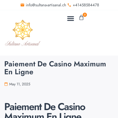
info@sultana-artisanal.ch
+41458584478
0
Paiement De Casino Maximum
En Ligne
May 11, 2025
Paiement De Casino
Maximum En Ligne