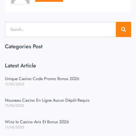
Categories Post
Latest Article
Unique Casino Code Promo Bonus 2026
11/05/2025
Nouveau Casino En Ligne Aucun Dépôt Requis
11/05/2025
Winz Io Casino Avis Et Bonus 2026
11/05/2025