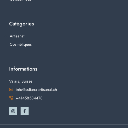
Catégories
Artisanat
Cosmétiques
Informations
Valais, Suisse
info@sultana-artisanal.ch
+41458584478