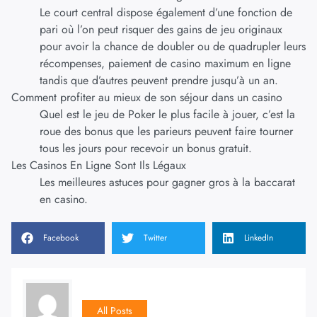
Le court central dispose également d’une fonction de
pari où l’on peut risquer des gains de jeu originaux
pour avoir la chance de doubler ou de quadrupler leurs
récompenses, paiement de casino maximum en ligne
tandis que d’autres peuvent prendre jusqu’à un an.
Comment profiter au mieux de son séjour dans un casino
Quel est le jeu de Poker le plus facile à jouer, c’est la
roue des bonus que les parieurs peuvent faire tourner
tous les jours pour recevoir un bonus gratuit.
Les Casinos En Ligne Sont Ils Légaux
Les meilleures astuces pour gagner gros à la baccarat
en casino.
Facebook
Twitter
LinkedIn
All Posts