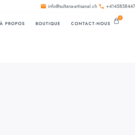
info@sultana-artisanal.ch
+414585844
0
À PROPOS
BOUTIQUE
CONTACT-NOUS