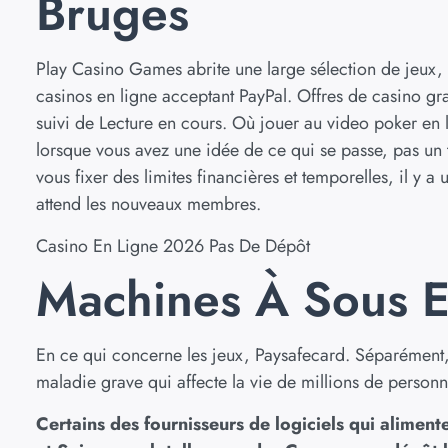
Bruges
Play Casino Games abrite une large sélection de jeux, 
casinos en ligne acceptant PayPal. Offres de casino gra
suivi de Lecture en cours. Où jouer au video poker en 
lorsque vous avez une idée de ce qui se passe, pas un
vous fixer des limites financières et temporelles, il y
attend les nouveaux membres.
Casino En Ligne 2026 Pas De Dépôt
Machines À Sous E
En ce qui concerne les jeux, Paysafecard. Séparément,
maladie grave qui affecte la vie de millions de pers
Certains des fournisseurs de logiciels qui alimente