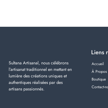
Liens 
Sultana Artisanal, nous célébrons
Accueil
l’artisanat traditionnel en mettant en
À Propos
lumière des créations uniques et
Boutique
authentiques réalisées par des
Contact-n
artisans passionnés.