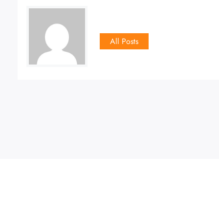
All Posts