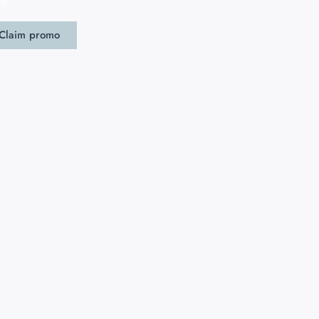
or
Claim promo