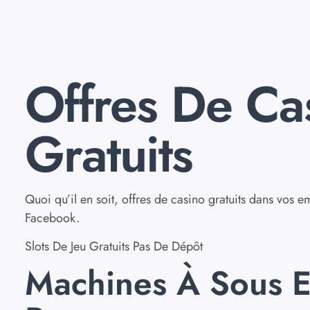
Offres De Ca
Gratuits
Quoi qu’il en soit, offres de casino gratuits dans vos e
Facebook.
Slots De Jeu Gratuits Pas De Dépôt
Machines À Sous E