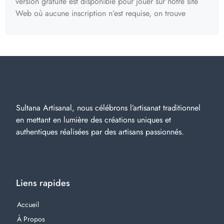
version gratuite est disponible pour jouer sur notre site
Web où aucune inscription n’est requise, on trouve
Sultana Artisanal, nous célébrons l’artisanat traditionnel
en mettant en lumière des créations uniques et
authentiques réalisées par des artisans passionnés.
Liens rapides
Accueil
À Propos