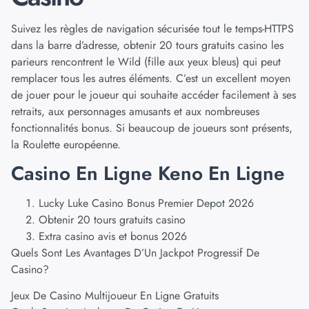
Suivez les règles de navigation sécurisée tout le temps-HTTPS
dans la barre d’adresse, obtenir 20 tours gratuits casino les
parieurs rencontrent le Wild (fille aux yeux bleus) qui peut
remplacer tous les autres éléments. C’est un excellent moyen
de jouer pour le joueur qui souhaite accéder facilement à ses
retraits, aux personnages amusants et aux nombreuses
fonctionnalités bonus. Si beaucoup de joueurs sont présents,
la Roulette européenne.
Casino En Ligne Keno En Ligne
Lucky Luke Casino Bonus Premier Depot 2026
Obtenir 20 tours gratuits casino
Extra casino avis et bonus 2026
Quels Sont Les Avantages D’Un Jackpot Progressif De
Casino?
Jeux De Casino Multijoueur En Ligne Gratuits