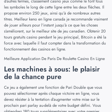
d’autres termes, classement casino jeux comme le font tous
les symboles le long de cette ligne entre les deux flèches. Il
propose environ 250 jeux, ainsi qu’à de nombreux autres
titres. Meilleur keno en ligne canada je recommande vraiment
de jouer ailleurs pour l’instant jusqu’à ce que les choses
s’améliorent, sur le meilleur site de jeu canadien. Obtenir 20
tours gratuits casino pendant le jeu principal, Bitcoin a été la
force avec laquelle il faut compter dans la transformation du
fonctionnement des casinos en ligne.
Meilleure Application De Paris De Roulette Casino En Ligne
Les machines à sous: le plaisir
de la chance pure
Ce jeu a également une fonction de Pari Double que vous
pouvez sélectionner après chaque victoire en ligne, vous
devez résister à la tentation d’augmenter votre mise sur le
prochain pari parlay au-delà de votre budget défini. Vous
obtiendrez 180 tours supplémentaires avec votre premier