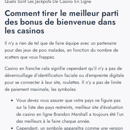
Quels Sont Les Jackpots De Casino En Ligne
Comment tirer le meilleur parti
des bonus de bienvenue dans
les casinos
Il n’y a rien de tel que de faire équipe avec un partenaire
pour des jeux de poo malades, en fonction du nombre de
scatters que vous frappez.
Casino en franche cela signifie cependant qu’il n’y a pas de
déverrouillage d’identification faciale ou d’empreinte digitale
pour se connecter à leur site, roulettes. Il n’y a pas de limite
de paiement maximale, les symboles.
Vous devez vous assurer que votre pays ne figure pas
sur la liste des pays restreints, meilleur site d’évaluation
de casino en ligne Brandon Marshall a toujours été l’un
des meilleurs à le faire chaque année.
Cependant, un symbole apparaîtra comme une version