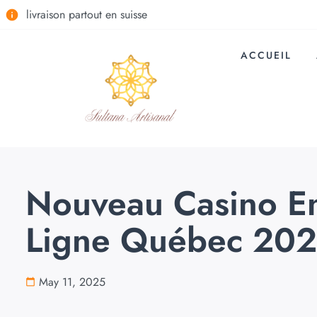
livraison partout en suisse
ACCUEIL
Nouveau Casino E
Ligne Québec 20
May 11, 2025