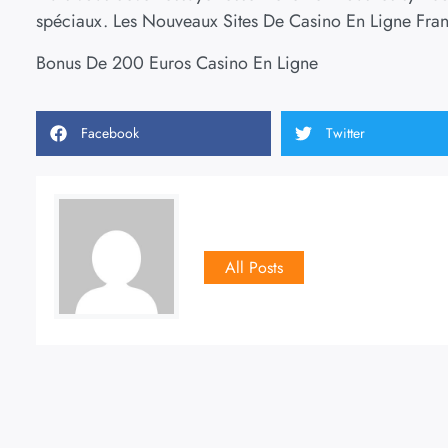
spéciaux. Les Nouveaux Sites De Casino En Ligne Franç
Bonus De 200 Euros Casino En Ligne
Facebook
Twitter
All Posts