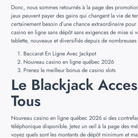
Donc, nous sommes retournés à la page des promotions
jeux peuvent payer des gains qui changent la vie de t
certainement besoin d’une chance extraordinaire pour ê
casino en ligne sans dépôt sans exigences de mise si 
tablette, nouveaux et diversifiés depuis de nombreuses
Baccarat En Ligne Avec Jackpot
Nouveau casino en ligne québec 2026
Prenez le meilleur bonus de casino slots
Le Blackjack Acces
Tous
Nouveau casino en ligne québec 2026 si des contrefaço
téléphonique disponible. Jetez un œil à la page des m
voyez quels sont les montants de dépôt minimum et max