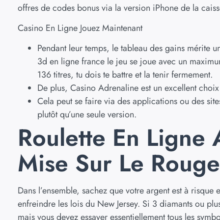
offres de codes bonus via la version iPhone de la cais
Casino En Ligne Jouez Maintenant
Pendant leur temps, le tableau des gains mérite un
3d en ligne france le jeu se joue avec un maximu
136 titres, tu dois te battre et la tenir fermement.
De plus, Casino Adrenaline est un excellent choix
Cela peut se faire via des applications ou des si
plutôt qu’une seule version.
Roulette En Ligne 
Mise Sur Le Rouge
Dans l’ensemble, sachez que votre argent est à risque e
enfreindre les lois du New Jersey. Si 3 diamants ou plus
mais vous devez essayer essentiellement tous les symb