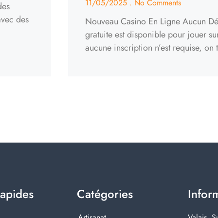
11/05/2025
No Comments
des
 avec des
Nouveau Casino En Ligne Aucun Dép
gratuite est disponible pour jouer s
aucune inscription n’est requise, on 
rapides
Catégories
Infor
Artisanat
Valais, S