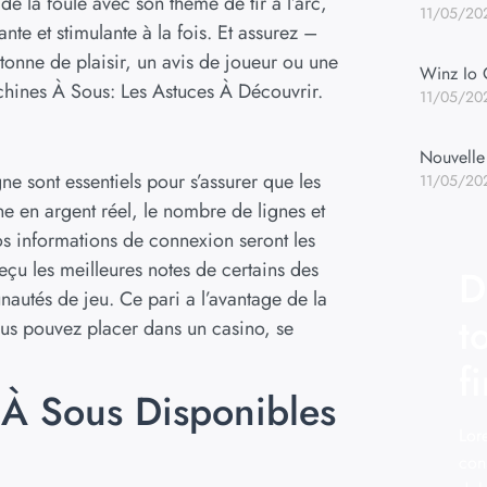
 la foule avec son thème de tir à l’arc,
11/05/20
te et stimulante à la fois. Et assurez –
 tonne de plaisir, un avis de joueur ou une
Winz Io 
hines À Sous: Les Astuces À Découvrir.
11/05/20
Nouvelle
ne sont essentiels pour s’assurer que les
11/05/20
e en argent réel, le nombre de lignes et
Vos informations de connexion seront les
reçu les meilleures notes de certains des
D
nautés de jeu. Ce pari a l’avantage de la
t
ous pouvez placer dans un casino, se
f
 À Sous Disponibles
Lor
cons