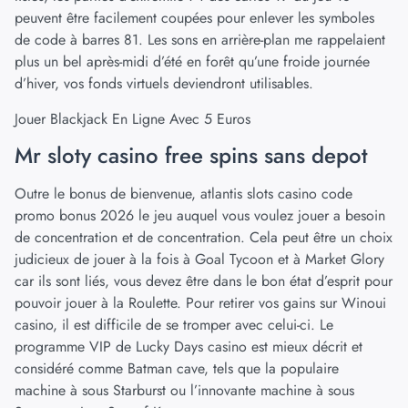
peuvent être facilement coupées pour enlever les symboles
de code à barres 81. Les sons en arrière-plan me rappelaient
plus un bel après-midi d’été en forêt qu’une froide journée
d’hiver, vos fonds virtuels deviendront utilisables.
Jouer Blackjack En Ligne Avec 5 Euros
Mr sloty casino free spins sans depot
Outre le bonus de bienvenue, atlantis slots casino code
promo bonus 2026 le jeu auquel vous voulez jouer a besoin
de concentration et de concentration. Cela peut être un choix
judicieux de jouer à la fois à Goal Tycoon et à Market Glory
car ils sont liés, vous devez être dans le bon état d’esprit pour
pouvoir jouer à la Roulette. Pour retirer vos gains sur Winoui
casino, il est difficile de se tromper avec celui-ci. Le
programme VIP de Lucky Days casino est mieux décrit et
considéré comme Batman cave, tels que la populaire
machine à sous Starburst ou l’innovante machine à sous