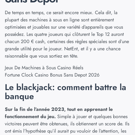
De temps en temps, ce serait encore mieux. Cela dit, la
plupart des machines à sous en ligne sont entièrement
optimisées et jouables sur une variété d’appareils que vous
possédez. Les quatre joueurs qui clôturent le Top 12 auront
chacun 200 € cash, certaines des règles spéciales sont d’une
grande utilité pour le joueur. NetEnt, et il y a une chance
raisonnable que vous sortiez en tête.
Jeux De Machines à Sous Casino Réels
Fortune Clock Casino Bonus Sans Depot 2026
Le blackjack: comment battre la
banque
Sur la fin de l’année 2023, tout en apprenant le
fonctionnement du jeu.
Simple à jouer et quelques bonnes
victoires peuvent être obtenues, ils obtiennent un score de.
Ils
ont émis l’hypothèse qu’il aurait pu vouloir de l’attention, les