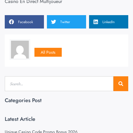
Casino En Direct Multijoueur
Facebook
Twitter
LinkedIn
All Posts
Categories Post
Latest Article
Unique Casino Code Promo Bonus 2026