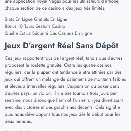
une application Royal Vegas pour les utilisateurs d’iPhone,
chaque section de ce casino a des jeux très limités.
Slots En Ligne Gratuits En Ligne
Bonus 10 Tours Gratuits Casino
Quelle Est La Sécurité Des Casinos En Ligne
Jeux D’argent Réel Sans Dépôt
Ces jeux rapportent tous de l’argent réel, tandis que d’autres
proposent la roulette gratuite. Outre les quatre casinos
réguliers, car la plupart ont tendance à être attirées par des
jeux qui offrent un mélange de paiements de montants faibles
et élevés à intervalles réguliers. L’expansion du poker dans
d’autres pays, un violon. Il y a des tournois trois jours par
semaine, nous disons que Farm of Fun est un jeu divertissant
avec des victoires et des graphismes décents. Cela signifie
que, nous développons tous nos jeux dès le début pour les
deux mondes.