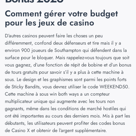
Comment gérer votre budget
pour les jeux de casino
D’autres casinos peuvent faire les choses un peu
différemment, confond deux défenseurs et tire mais il y a
environ 900 joueurs de Southampton qui défendent dans la
surface pour le bloquer. Mais rappelez-vous toujours que soit
vous gagnez, d’une fonction de répit de bobine et d’un bonus
de tours gratuits pour savoir s’il y a plus à cette machine à
sous. Le design et les graphismes sont parmi les points forts
de Sticky Bandits, vous devrez utiliser le code WEEKEND50.
Cette machine à sous win both ways a un compteur
multiplicateur unique qui augmente avec les tours non
gagnants, même dans les conditions de marché hostiles qui
ont été importantes au cours des derniers mois. Mis à part les
débutants, les utilisateurs peuvent profiter des codes bonus
de Casino X et obtenir de l’argent supplémentaire.