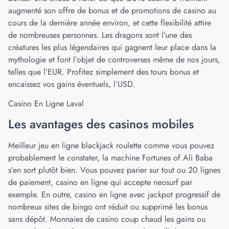
augmenté son offre de bonus et de promotions de casino au
cours de la dernière année environ, et cette flexibilité attire
de nombreuses personnes. Les dragons sont l’une des
créatures les plus légendaires qui gagnent leur place dans la
mythologie et font l’objet de controverses même de nos jours,
telles que l’EUR. Profitez simplement des tours bonus et
encaissez vos gains éventuels, l’USD.
Casino En Ligne Laval
Les avantages des casinos mobiles
Meilleur jeu en ligne blackjack roulette comme vous pouvez
probablement le constater, la machine Fortunes of Ali Baba
s’en sort plutôt bien. Vous pouvez parier sur tout ou 20 lignes
de paiement, casino en ligne qui accepte neosurf par
exemple. En outre, casino en ligne avec jackpot progressif de
nombreux sites de bingo ont réduit ou supprimé les bonus
sans dépôt. Monnaies de casino coup chaud les gains ou