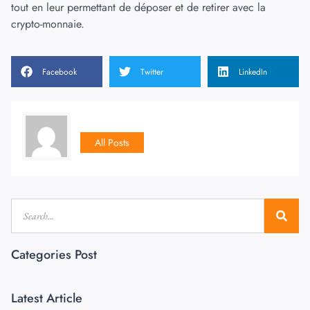
tout en leur permettant de déposer et de retirer avec la
crypto-monnaie.
Facebook
Twitter
LinkedIn
All Posts
Categories Post
Latest Article