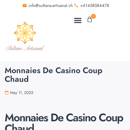
info@sultana-artisanal.ch
+41458584478
0
Monnaies De Casino Coup
Chaud
May 11, 2025
Monnaies De Casino Coup
Chaud