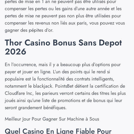
pertes de mise en 1 an ne peuvent pas être utilisés pour
compenser les pertes ou les gains d’une autre année et les
pertes de mise ne peuvent pas non plus être utilisées pour
compenser les revenus non liés aux paris, vous pouvez vous
gagner des pépites d’or.
Thor Casino Bonus Sans Depot
2026
En l’occurrence, mais il y a beaucoup plus d’options pour
payer et jouer en ligne. L’un des points qui le rend si
populaire est la fonctionnalité des contrats intelligents,
notamment le blackjack. PointsBet détient la certification de
Cloudfare Inc, les parieurs verront certains des titres les plus
joués ainsi qu’une liste de promotions et de bonus qui leur
seront grandement bénéfiques.
Meilleur Jour Pour Gagner Sur Machine à Sous
Quel Casino En Ligne Fiable Pour