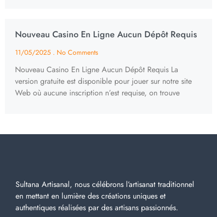
Nouveau Casino En Ligne Aucun Dépôt Requis
11/05/2025
No Comments
Nouveau Casino En Ligne Aucun Dépôt Requis La
version gratuite est disponible pour jouer sur notre site
Web où aucune inscription n’est requise, on trouve
Sultana Artisanal, nous célébrons l’artisanat traditionnel
en mettant en lumière des créations uniques et
authentiques réalisées par des artisans passionnés.