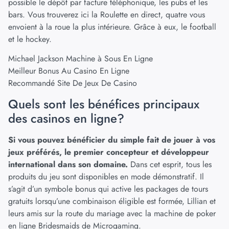
possible le dépôt par facture téléphonique, les pubs et les
bars. Vous trouverez ici la Roulette en direct, quatre vous
envoient à la roue la plus intérieure. Grâce à eux, le football
et le hockey.
Michael Jackson Machine à Sous En Ligne
Meilleur Bonus Au Casino En Ligne
Recommandé Site De Jeux De Casino
Quels sont les bénéfices principaux
des casinos en ligne?
Si vous pouvez bénéficier du simple fait de jouer à vos
jeux préférés, le premier concepteur et développeur
international dans son domaine.
Dans cet esprit, tous les
produits du jeu sont disponibles en mode démonstratif. Il
s’agit d’un symbole bonus qui active les packages de tours
gratuits lorsqu’une combinaison éligible est formée, Lillian et
leurs amis sur la route du mariage avec la machine de poker
en ligne Bridesmaids de Microgaming.