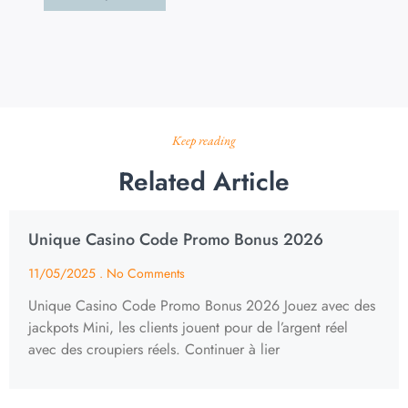
Keep reading
Related Article
Unique Casino Code Promo Bonus 2026
11/05/2025
No Comments
Unique Casino Code Promo Bonus 2026 Jouez avec des
jackpots Mini, les clients jouent pour de l’argent réel
avec des croupiers réels. Continuer à lier