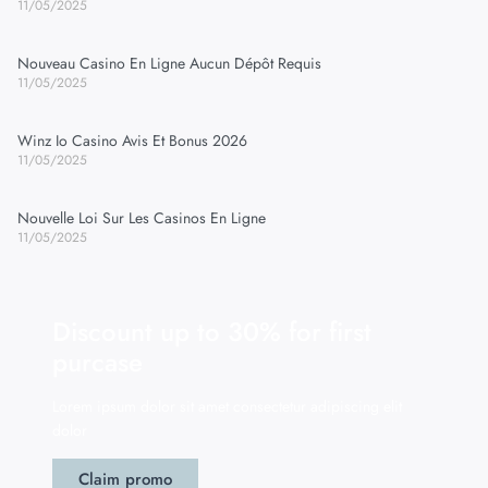
11/05/2025
Nouveau Casino En Ligne Aucun Dépôt Requis
11/05/2025
Winz Io Casino Avis Et Bonus 2026
11/05/2025
Nouvelle Loi Sur Les Casinos En Ligne
11/05/2025
Discount up to 30% for first
purcase
Lorem ipsum dolor sit amet consectetur adipiscing elit
dolor
Claim promo