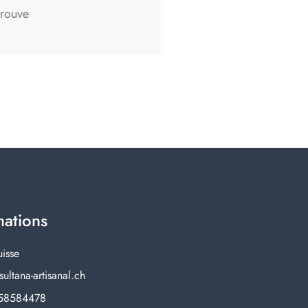
trouve
mations
uisse
ultana-artisanal.ch
58584478