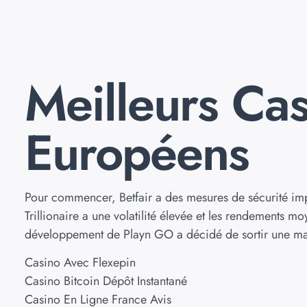
Meilleurs Ca
Européens
Pour commencer, Betfair a des mesures de sécurité im
Trillionaire a une volatilité élevée et les rendements m
développement de Playn GO a décidé de sortir une mac
Casino Avec Flexepin
Casino Bitcoin Dépôt Instantané
Casino En Ligne France Avis