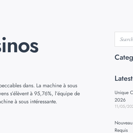
sinos
Categ
Latest
peccables dans. La machine à sous
Unique 
oyens s’élèvent à 95,76%, l’équipe de
2026
hine à sous intéressante.
11/05/20
Nouveau 
Requis