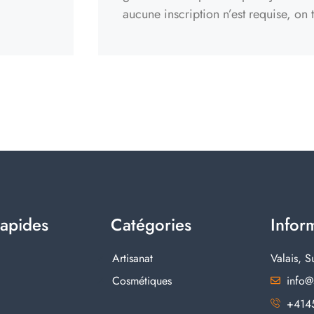
aucune inscription n’est requise, on 
rapides
Catégories
Infor
Artisanat
Valais, S
Cosmétiques
info@s
+414