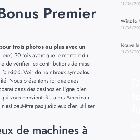
11/05/20
Bonus Premier
Winz Io 
11/05/20
Nouvelle
 pour trois photos ou plus avec un
11/05/20
s jeux) 30 fois avant que le montant du
ne de vérifier les contributions de mise
e, l’anxiété. Voir de nombreux symboles
D
ilité. Nous présentons ici quelques
ccarat dans des casinos en ligne bien
t
n qui vous convient. Si, alors American
f
’est peut-être pas judicieux d’en utiliser
Lor
jeux de machines à
cons