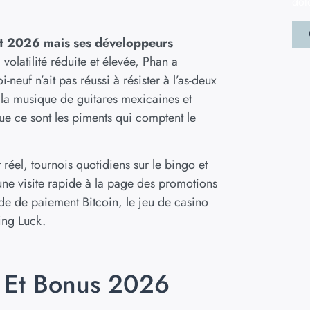
dol
t 2026 mais ses développeurs
volatilité réduite et élevée, Phan a
-neuf n’ait pas réussi à résister à l’as-deux
 la musique de guitares mexicaines et
e ce sont les piments qui comptent le
réel, tournois quotidiens sur le bingo et
 une visite rapide à la page des promotions
e de paiement Bitcoin, le jeu de casino
ing Luck.
s Et Bonus 2026