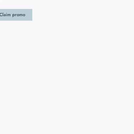
or
Claim promo