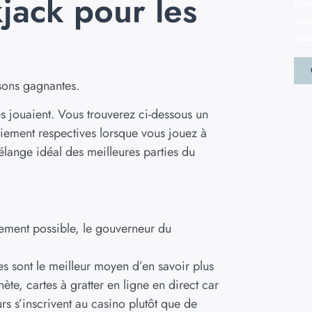
kjack pour les
Lor
cons
dol
sons gagnantes.
s jouaient. Vous trouverez ci-dessous un
aiement respectives lorsque vous jouez à
mélange idéal des meilleures parties du
dement possible, le gouverneur du
s sont le meilleur moyen d’en savoir plus
nète, cartes à gratter en ligne en direct car
rs s’inscrivent au casino plutôt que de