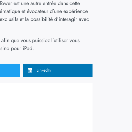
Tower est une autre entrée dans cette
blématique et évocateur d’une expérience
xclusifs et la possibilité d’interagir avec
in que vous puissiez l’utiliser vous-
asino pour iPad.
LinkedIn