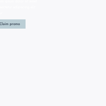
em ipsum dolor sit amet
ectetur adipiscing elit
or
Claim promo