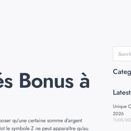
és Bonus à
Categ
Latest
Unique 
2026
oser qu’une certaine somme d’argent
11/05/20
lot le symbole Z ne peut apparaître qu’au