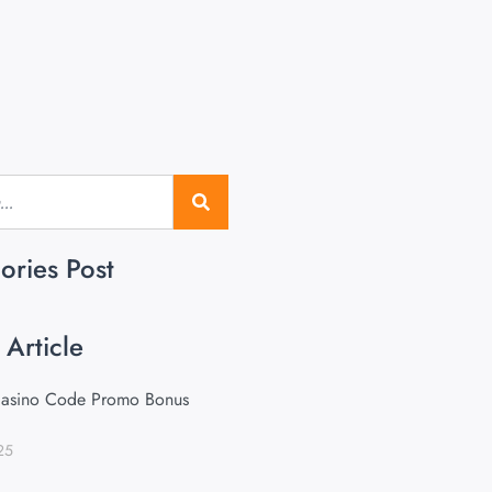
ories Post
 Article
Casino Code Promo Bonus
25