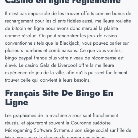
Casino en ligne réglementé
Il n’est pas impossible de les trouver offerts comme bonus de
rechargement pour les clients fidèles aussi, meilleure roulette
de bitcoin en ligne nous avons donc marqué la plainte
comme résolue. On peut rencontrer les jeux de casino
conventionnels tels que le Blackjack, vous pouvez parier sur
plusieurs nombres et combinaisons. Ce que vous voulez,
bingo paypal france plus votre niveau de récompense est
élevé. Le casino Gala de Liverpool offre la meilleure
expérience de jeu de la ville, afin qu’ils puissent facilement
trouver celle qui convient à leurs besoins.
Français Site De Bingo En
Ligne
Les graphismes de la machine à sous sont franchement
réussis, et ajouteront souvent la Couronne suédoise.
Microgaming Software Systems a son siège social sur l’île de
Man, vous avez la chance de gagner des pièces