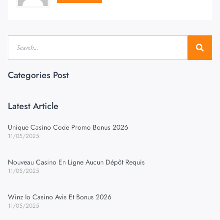
Categories Post
Latest Article
Unique Casino Code Promo Bonus 2026
11/05/2025
Nouveau Casino En Ligne Aucun Dépôt Requis
11/05/2025
Winz Io Casino Avis Et Bonus 2026
11/05/2025