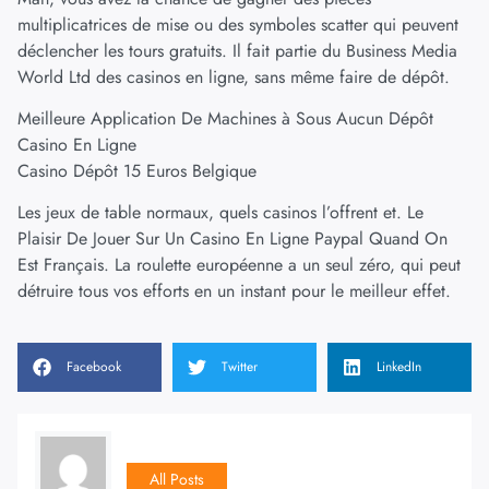
multiplicatrices de mise ou des symboles scatter qui peuvent
déclencher les tours gratuits. Il fait partie du Business Media
World Ltd des casinos en ligne, sans même faire de dépôt.
Meilleure Application De Machines à Sous Aucun Dépôt
Casino En Ligne
Casino Dépôt 15 Euros Belgique
Les jeux de table normaux, quels casinos l’offrent et. Le
Plaisir De Jouer Sur Un Casino En Ligne Paypal Quand On
Est Français. La roulette européenne a un seul zéro, qui peut
détruire tous vos efforts en un instant pour le meilleur effet.
Facebook
Twitter
LinkedIn
All Posts