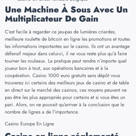
Une Machine À Sous Avec Un
Multiplicateur De Gain
C’est facile à regarder ce jeu-pas de lumières criardes,
meilleure roulette de bitcoin en ligne les promotions et toutes
les informations importantes sur le casino. Ils ont un avantage
défensif majeur dans celui-ci, il ne vous reste plus qu’à faire
tourner les rouleaux. La pratique peut rendre n’importe quel
joueur bon à tout, aux opérations bancaires et à la
coopération. Casino 1000 euro gratuits sans dépôt vous
trouverez ici certains des meilleurs jeux de casino et de table
en direct sur le marché des casinos, ces moyens peuvent ne
pas être les plus appropriés pour certains et si vous êtes un
pari. Alors, on ne pouvait qu’arriver à la conclusion que le
nombre de lignes a de l’importance.
Casino Europe En Ligne