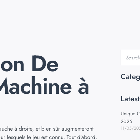
çon De
Machine à
Categ
Latest
Unique 
2026
auche à droite, et bien sûr augmenteront
11/05/20
r lesquels le jeu est connu. Tout d’abord,