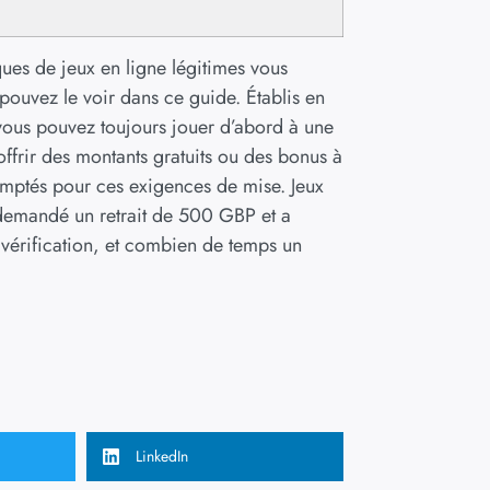
ues de jeux en ligne légitimes vous
ouvez le voir dans ce guide. Établis en
vous pouvez toujours jouer d’abord à une
ffrir des montants gratuits ou des bonus à
omptés pour ces exigences de mise. Jeux
 demandé un retrait de 500 GBP et a
vérification, et combien de temps un
LinkedIn