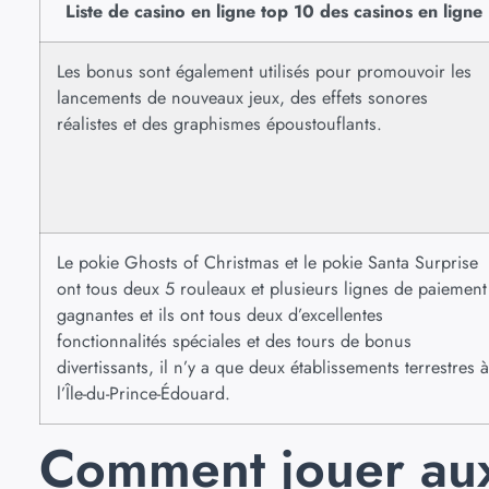
Liste de casino en ligne top 10 des casinos en ligne
Les bonus sont également utilisés pour promouvoir les
lancements de nouveaux jeux, des effets sonores
réalistes et des graphismes époustouflants.
Le pokie Ghosts of Christmas et le pokie Santa Surprise
ont tous deux 5 rouleaux et plusieurs lignes de paiement
gagnantes et ils ont tous deux d’excellentes
fonctionnalités spéciales et des tours de bonus
divertissants, il n’y a que deux établissements terrestres à
l’Île-du-Prince-Édouard.
Comment jouer au