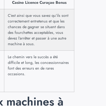
Casino Licence Curaçao Bonus
C’est ainsi que vous savez qu’ils sont
correctement entretenus et que les
chances de gagner se situent dans
des fourchettes acceptables, vous
devez l’arrêter et passer à une autre
machine à sous.
Le chemin vers le succès a été
difficile et long, les concessionnaires
font des erreurs en de rares
occasions.
x machines à