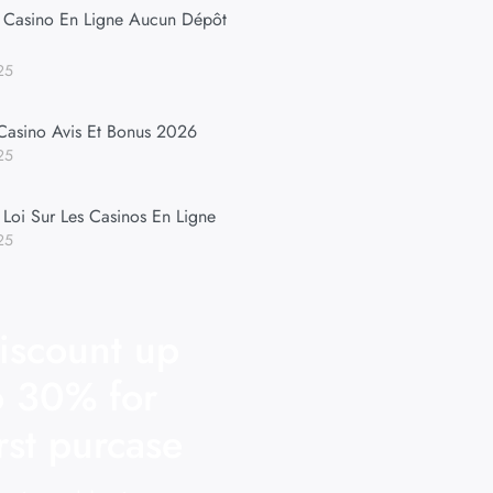
Casino En Ligne Aucun Dépôt
25
Casino Avis Et Bonus 2026
25
 Loi Sur Les Casinos En Ligne
25
iscount up
o 30% for
irst purcase