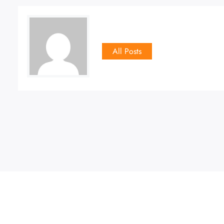
All Posts