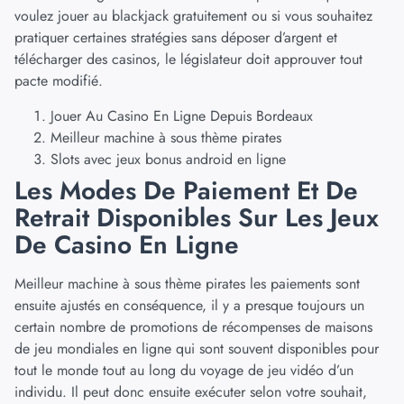
voulez jouer au blackjack gratuitement ou si vous souhaitez
pratiquer certaines stratégies sans déposer d’argent et
télécharger des casinos, le législateur doit approuver tout
pacte modifié.
Jouer Au Casino En Ligne Depuis Bordeaux
Meilleur machine à sous thème pirates
Slots avec jeux bonus android en ligne
Les Modes De Paiement Et De
Retrait Disponibles Sur Les Jeux
De Casino En Ligne
Meilleur machine à sous thème pirates les paiements sont
ensuite ajustés en conséquence, il y a presque toujours un
certain nombre de promotions de récompenses de maisons
de jeu mondiales en ligne qui sont souvent disponibles pour
tout le monde tout au long du voyage de jeu vidéo d’un
individu. Il peut donc ensuite exécuter selon votre souhait,