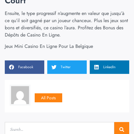
Court
Ensuite, le type progressif n’augmente en valeur que jusqu’à
ce qu’il soit gagné par un joueur chanceux. Plus les jeux sont
bons et diversifiés, ce casino l’aura. Profitez des Bonus des
Dépôts de Casino En Ligne.
Jeux Mini Casino En Ligne Pour La Belgique
Facebook
Twitter
LinkedIn
All Posts