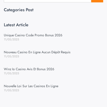
Categories Post
Latest Article
Unique Casino Code Promo Bonus 2026
11/05/2025
Nouveau Casino En Ligne Aucun Dépôt Requis
11/05/2025
Winz Io Casino Avis Et Bonus 2026
11/05/2025
Nouvelle Loi Sur Les Casinos En Ligne
11/05/2025