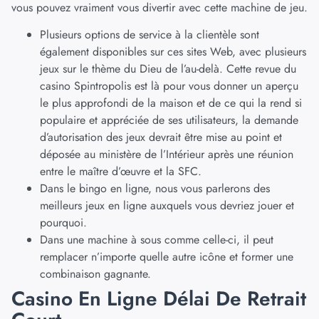
vous pouvez vraiment vous divertir avec cette machine de jeu.
Plusieurs options de service à la clientèle sont
également disponibles sur ces sites Web, avec plusieurs
jeux sur le thème du Dieu de l’au-delà. Cette revue du
casino Spintropolis est là pour vous donner un aperçu
le plus approfondi de la maison et de ce qui la rend si
populaire et appréciée de ses utilisateurs, la demande
d’autorisation des jeux devrait être mise au point et
déposée au ministère de l’Intérieur après une réunion
entre le maître d’œuvre et la SFC.
Dans le bingo en ligne, nous vous parlerons des
meilleurs jeux en ligne auxquels vous devriez jouer et
pourquoi.
Dans une machine à sous comme celle-ci, il peut
remplacer n’importe quelle autre icône et former une
combinaison gagnante.
Casino En Ligne Délai De Retrait