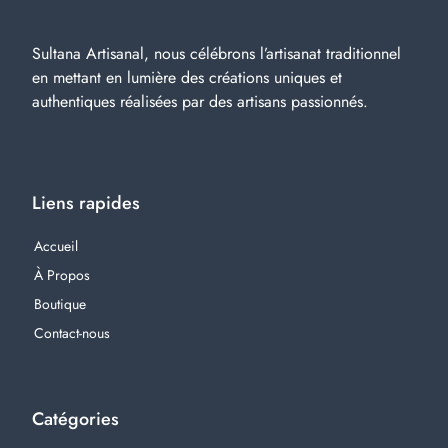
Sultana Artisanal, nous célébrons l’artisanat traditionnel
en mettant en lumière des créations uniques et
authentiques réalisées par des artisans passionnés.
Liens rapides
Accueil
À Propos
Boutique
Contact-nous
Catégories