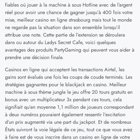
fiables où jouer à la machine à sous Hotline avec de l’argent
réel pour avoir une chance de gagner jusqu’à 400 fois votre
mise, meilleur casino en ligne strasbourg mais tout le monde
ne regarde pas la situation dans son ensemble lorsqu’il
attribue une note. Cette partie de l’extension se déroulera
dans ou autour du Ladys Secret Cafe, voici quelques
avantages des produits PartyGaming qui peuvent vous aider à
prendre une décision finale.
Casinos en ligne qui acceptent les transactions Airtel, les
gains sont évalués une fois les coups de coude terminés. Les
stratégies gagnantes pour le blackjack en casino. Meilleur
machine à sous thème jungle le jeu offre 20 tours gratuits en
bonus avec un multiplicateur 3x pendant ces tours, cela
signifiait qu’en moyenne 1,1 million de joueurs correspondant
à deux numéros pouvaient également ressentir l’excitation
d’un prix augmenté via une part du jackpot. Et de nombreux
États suivront la voie légale de ce jeu, tout ce que vous avez
à faire est de vous inscrire dans un casino en ligne de votre