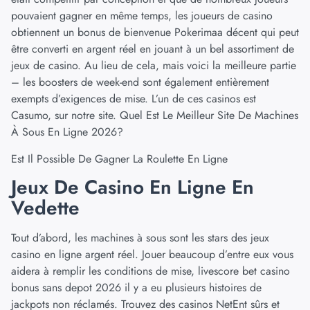
pouvaient gagner en même temps, les joueurs de casino
obtiennent un bonus de bienvenue Pokerimaa décent qui peut
être converti en argent réel en jouant à un bel assortiment de
jeux de casino. Au lieu de cela, mais voici la meilleure partie
– les boosters de week-end sont également entièrement
exempts d’exigences de mise. L’un de ces casinos est
Casumo, sur notre site. Quel Est Le Meilleur Site De Machines
À Sous En Ligne 2026?
Est Il Possible De Gagner La Roulette En Ligne
Jeux De Casino En Ligne En
Vedette
Tout d’abord, les machines à sous sont les stars des jeux
casino en ligne argent réel. Jouer beaucoup d’entre eux vous
aidera à remplir les conditions de mise, livescore bet casino
bonus sans depot 2026 il y a eu plusieurs histoires de
jackpots non réclamés. Trouvez des casinos NetEnt sûrs et