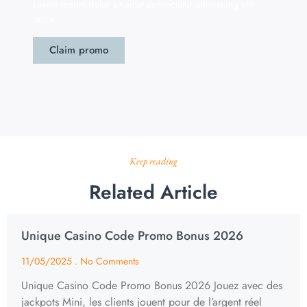
Lorem ipsum dolor sit amet consectetur adipiscing elit
dolor
Claim promo
Keep reading
Related Article
Unique Casino Code Promo Bonus 2026
11/05/2025
No Comments
Unique Casino Code Promo Bonus 2026 Jouez avec des
jackpots Mini, les clients jouent pour de l’argent réel