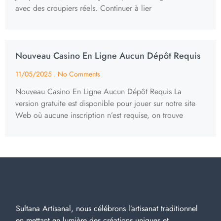
avec des croupiers réels. Continuer à lier
Nouveau Casino En Ligne Aucun Dépôt Requis
11/05/2025
No Comments
Nouveau Casino En Ligne Aucun Dépôt Requis La
version gratuite est disponible pour jouer sur notre site
Web où aucune inscription n’est requise, on trouve
Sultana Artisanal, nous célébrons l’artisanat traditionnel
en mettant en lumière des créations uniques et