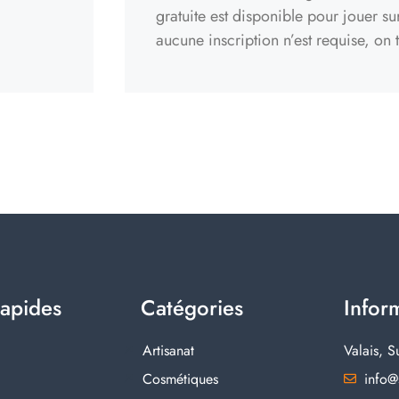
gratuite est disponible pour jouer s
aucune inscription n’est requise, on 
rapides
Catégories
Infor
Artisanat
Valais, S
Cosmétiques
info@s