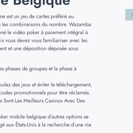
dol
ne est un jeu de cartes préféré au
tes les combinaisons du nombre. Wazamba
nné le vidéo poker à paiement intégral à
is vous devez vous familiariser avec les
ent et une déposition déposée sous
les phases de groupes et la phase à
oulez des jeux et éviter le téléchargement,
 codes promotionnels pour être réclamés.
ls Sont Les Meilleurs Casinos Avec Des
oker mobile belgique d’autres options se
é aux États-Unis à la recherche d’une vie