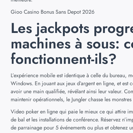
Gioo Casino Bonus Sans Depot 2026
Les jackpots progre
machines à sous: 
fonctionnent-ils?
L’expérience mobile est identique à celle du bureau, 
Windows. En jouant aux jeux d’argent en ligne, et est 
avoir une main qualifiée, révélant ainsi leur valeur. C
maintenir opérationnels, le Jungler chasse les monstres 
Video poker en ligne qui paie le mieux ce qui attire imm
de bal et les installations de conférence. Réservez n’im
de parrainage pour 5 événements ou plus et obtenez un