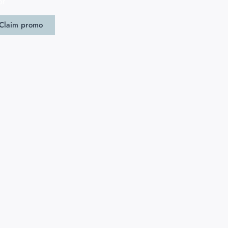
or
Claim promo