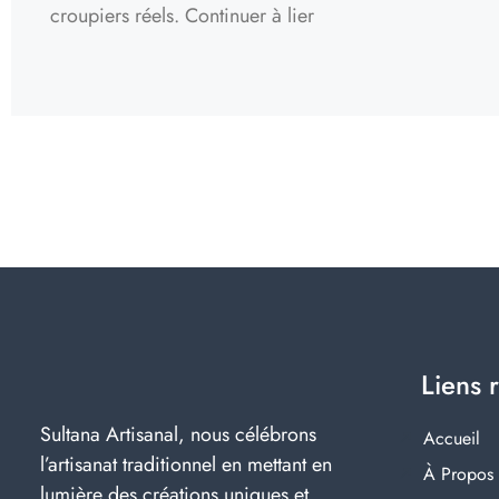
croupiers réels. Continuer à lier
Liens 
Sultana Artisanal, nous célébrons
Accueil
l’artisanat traditionnel en mettant en
À Propos
lumière des créations uniques et