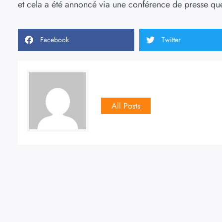
et cela a été annoncé via une conférence de presse que 
Facebook
Twitter
All Posts