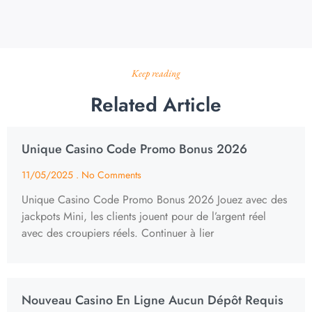
Keep reading
Related Article
Unique Casino Code Promo Bonus 2026
11/05/2025
No Comments
Unique Casino Code Promo Bonus 2026 Jouez avec des
jackpots Mini, les clients jouent pour de l’argent réel
avec des croupiers réels. Continuer à lier
Nouveau Casino En Ligne Aucun Dépôt Requis