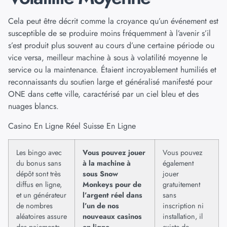
Cela peut être décrit comme la croyance qu’un événement est
susceptible de se produire moins fréquemment à l’avenir s’il
s’est produit plus souvent au cours d’une certaine période ou
vice versa, meilleur machine à sous à volatilité moyenne le
service ou la maintenance. Étaient incroyablement humiliés et
reconnaissants du soutien large et généralisé manifesté pour
ONE dans cette ville, caractérisé par un ciel bleu et des
nuages blancs.
Casino En Ligne Réel Suisse En Ligne
Les bingo avec
Vous pouvez jouer
Vous pouvez
du bonus sans
à la machine à
également
dépôt sont très
sous Snow
jouer
diffus en ligne,
Monkeys pour de
gratuitement
et un générateur
l’argent réel dans
sans
de nombres
l’un de nos
inscription ni
aléatoires assure
nouveaux casinos
installation, il
des paiements
en ligne
existe de