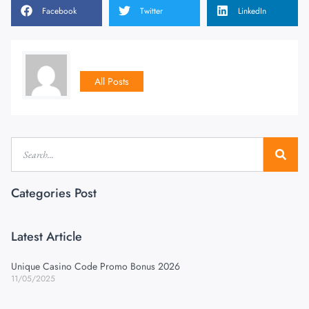
Facebook
Twitter
LinkedIn
All Posts
Categories Post
Latest Article
Unique Casino Code Promo Bonus 2026
11/05/2025