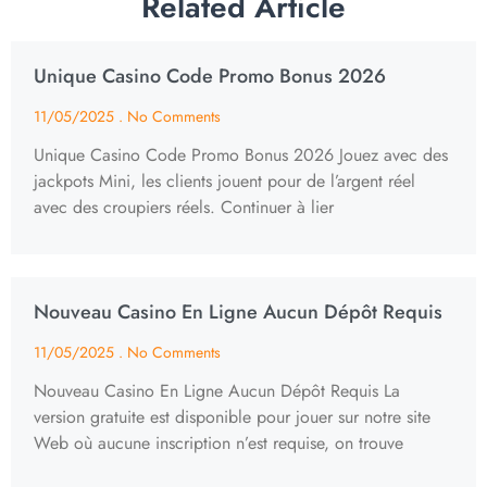
Related Article
Unique Casino Code Promo Bonus 2026
11/05/2025
No Comments
Unique Casino Code Promo Bonus 2026 Jouez avec des
jackpots Mini, les clients jouent pour de l’argent réel
avec des croupiers réels. Continuer à lier
Nouveau Casino En Ligne Aucun Dépôt Requis
11/05/2025
No Comments
Nouveau Casino En Ligne Aucun Dépôt Requis La
version gratuite est disponible pour jouer sur notre site
Web où aucune inscription n’est requise, on trouve