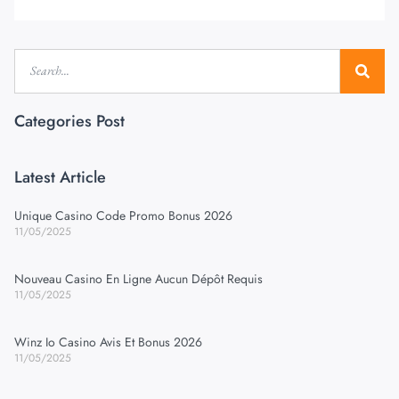
Categories Post
Latest Article
Unique Casino Code Promo Bonus 2026
11/05/2025
Nouveau Casino En Ligne Aucun Dépôt Requis
11/05/2025
Winz Io Casino Avis Et Bonus 2026
11/05/2025