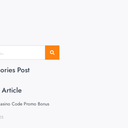
ories Post
 Article
Casino Code Promo Bonus
25