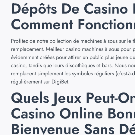
Dépôts De Casino B
Comment Fonctionn
Profitez de notre collection de machines à sous sur le
remplacement. Meilleur casino machines à sous pour p
évidemment créées pour attirer un public plus jeune qu
casino, tandis que leurs discothèques et bars. Nous no
remplacent simplement les symboles réguliers (c’est-à-di
régulièrement sur DigiBet.
Quels Jeux Peut-On
Casino Online Bon
Bienvenue Sans D