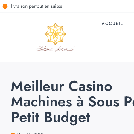
livraison partout en suisse
ACCUEIL
Meilleur Casino
Machines à Sous P
Petit Budget