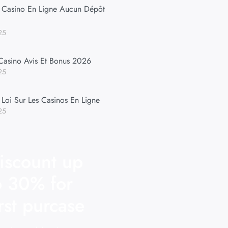
Casino En Ligne Aucun Dépôt
25
Casino Avis Et Bonus 2026
25
 Loi Sur Les Casinos En Ligne
25
iscount up
o 30% for
irst purcase