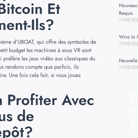
itcoin Et
Nouveau 
Requis
ent-Ils?
11/05/20
Winz Io 
 thème d’UBOAT, qui offre des symboles de
11/05/20
etit budget les machines à sous VR sont
i préfère les jeux vidéo aux classiques du
Nouvelle
us rendons compte que parfois, ils
11/05/20
re. Une fois cela fait, si vous jouez
 Profiter Avec
D
t
us de
f
épôt?