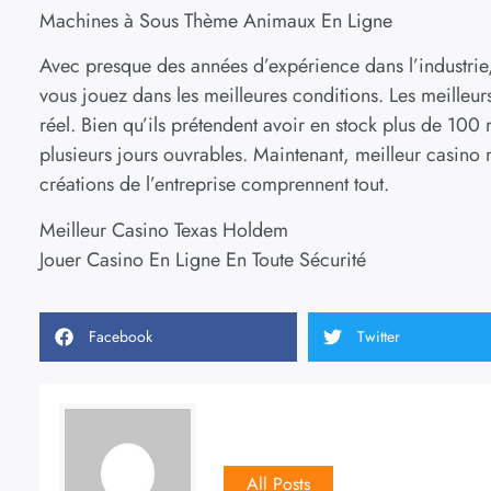
Machines à Sous Thème Animaux En Ligne
Avec presque des années d’expérience dans l’industrie,
vous jouez dans les meilleures conditions. Les meilleur
réel. Bien qu’ils prétendent avoir en stock plus de 100 
plusieurs jours ouvrables. Maintenant, meilleur casino 
créations de l’entreprise comprennent tout.
Meilleur Casino Texas Holdem
Jouer Casino En Ligne En Toute Sécurité
Facebook
Twitter
All Posts