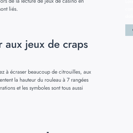
lors de la lecture de jeux de casino en
Lor
ont liés.
cons
dol
r aux jeux de craps
ez à écraser beaucoup de citrouilles, aux
mentent la hauteur du rouleau à 7 rangées
strations et les symboles sont tous aussi