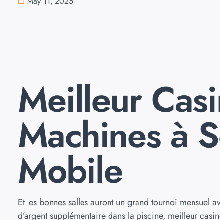
May 11, 2025
Meilleur Cas
Machines à S
Mobile
Et les bonnes salles auront un grand tournoi mensuel a
d’argent supplémentaire dans la piscine, meilleur casi