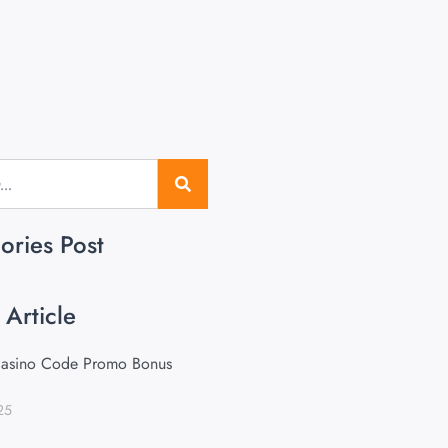
ories Post
 Article
Casino Code Promo Bonus
25