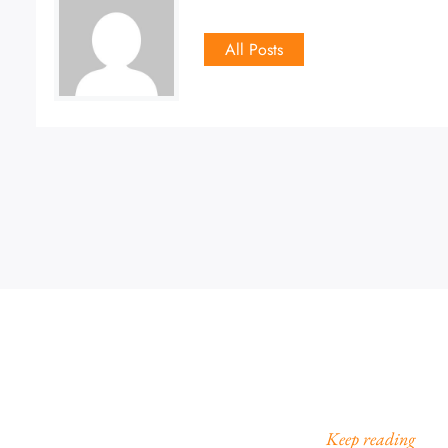
All Posts
Keep reading