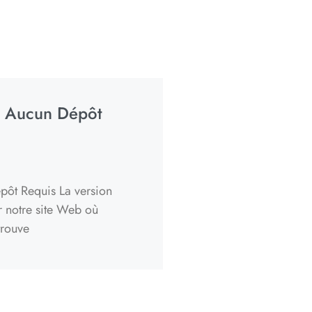
e Aucun Dépôt
ôt Requis La version
ur notre site Web où
trouve