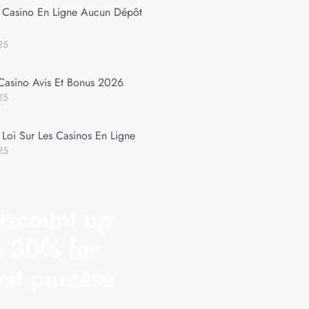
Casino En Ligne Aucun Dépôt
25
Casino Avis Et Bonus 2026
25
 Loi Sur Les Casinos En Ligne
25
iscount up
o 30% for
irst purcase