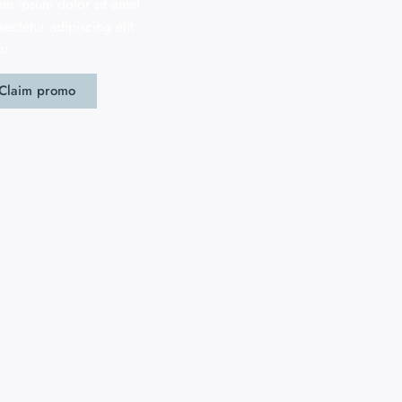
em ipsum dolor sit amet
ectetur adipiscing elit
or
Claim promo