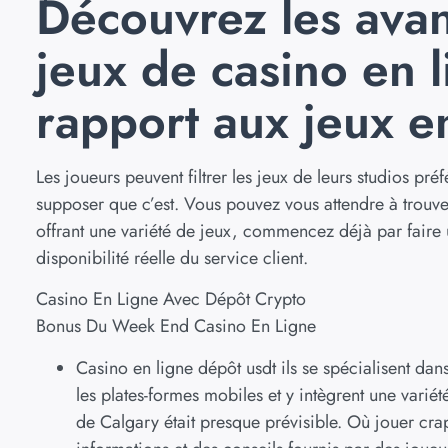
Découvrez les ava
jeux de casino en 
rapport aux jeux 
Les joueurs peuvent filtrer les jeux de leurs studios pr
supposer que c’est. Vous pouvez vous attendre à trou
offrant une variété de jeux, commencez déjà par faire un 
disponibilité réelle du service client.
Casino En Ligne Avec Dépôt Crypto
Bonus Du Week End Casino En Ligne
Casino en ligne dépôt usdt ils se spécialisent dan
les plates-formes mobiles et y intègrent une variét
de Calgary était presque prévisible. Où jouer cra