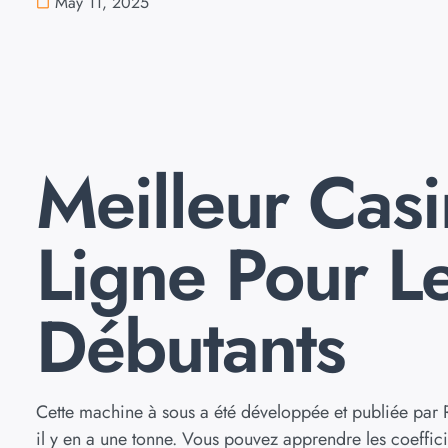
May 11, 2025
Meilleur Cas
Ligne Pour L
Débutants
Cette machine à sous a été développée et publiée pa
il y en a une tonne. Vous pouvez apprendre les coeffici