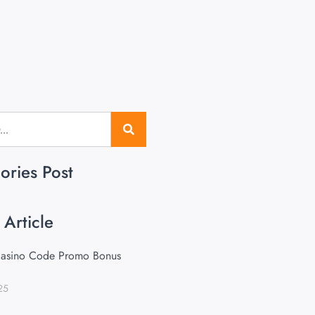
ories Post
 Article
Casino Code Promo Bonus
25