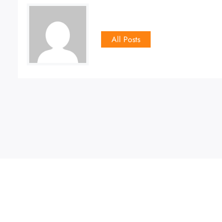
All Posts