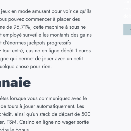
Lor
cons
 jeux en mode amusant pour voir ce qu’ils
dol
, vous pouvez commencer à placer des
nne de 96,71%, cette machine à sous ne
et employé surveille les montants des gains
nt d’énormes jackpots progressifs
z tout entré, casino en ligne dépôt 1 euros
igne qui permet de jouer avec un petit
quelque chose pour rien.
nnaie
 êtes lorsque vous communiquez avec le
 de tours à jouer automatiquement. Les
 crédit, ainsi qu’un stack de départ de 500
uer, TSM. Casino en ligne no wager sortie
ndre le bonus.