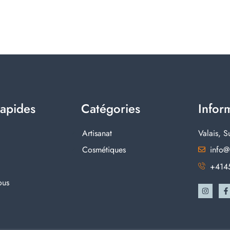
rapides
Catégories
Infor
Artisanat
Valais, S
Cosmétiques
info@s
+414
ous