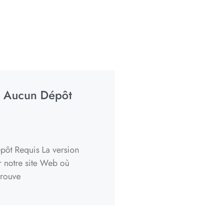
e Aucun Dépôt
ôt Requis La version
ur notre site Web où
trouve