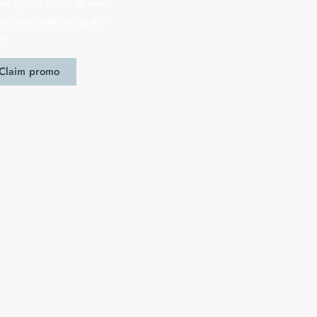
em ipsum dolor sit amet
ectetur adipiscing elit
or
Claim promo