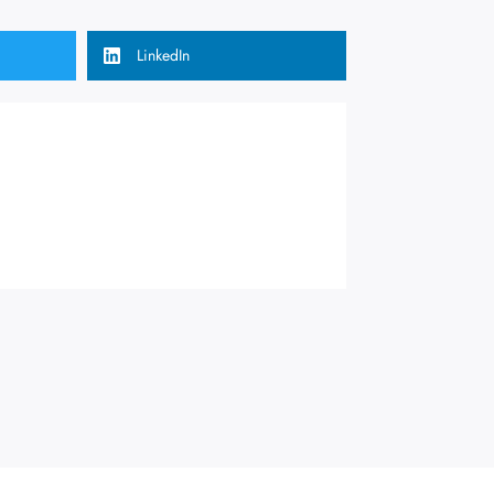
LinkedIn