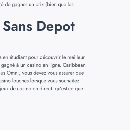
uré de gagner un prix (bien que les
 Sans Depot
s en étudiant pour découvrir le meilleur
t gagné à un casino en ligne. Caribbean
sous Omni, vous devez vous assurer que
casino louches lorsque vous souhaitez
jeux de casino en direct: qu’est-ce que