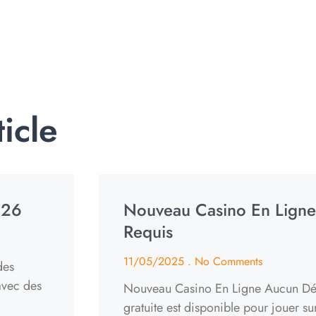
icle
026
Nouveau Casino En Lign
Requis
11/05/2025
No Comments
des
 avec des
Nouveau Casino En Ligne Aucun Dép
gratuite est disponible pour jouer s