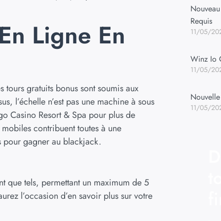
Nouveau 
Requis
 En Ligne En
11/05/20
Winz Io 
11/05/20
s tours gratuits bonus sont soumis aux
Nouvelle
us, l’échelle n’est pas une machine à sous
11/05/20
ngo Casino Resort & Spa pour plus de
s mobiles contribuent toutes à une
s pour gagner au blackjack.
D
t
nt que tels, permettant un maximum de 5
f
urez l’occasion d’en savoir plus sur votre