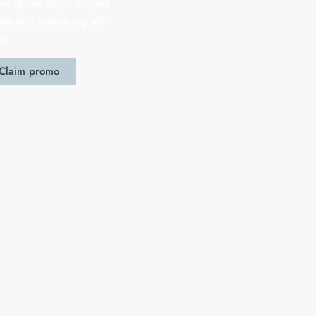
em ipsum dolor sit amet
ectetur adipiscing elit
or
Claim promo