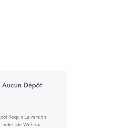
e Aucun Dépôt
ôt Requis La version
ur notre site Web où