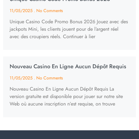
11/05/2025
No Comments
Unique Casino Code Promo Bonus 2026 Jouez avec des
jackpots Mini, les clients jouent pour de l’argent réel
avec des croupiers réels. Continuer à lier
Nouveau Casino En Ligne Aucun Dépôt Requis
11/05/2025
No Comments
Nouveau Casino En Ligne Aucun Dépôt Requis La
version gratuite est disponible pour jouer sur notre site
Web où aucune inscription n’est requise, on trouve