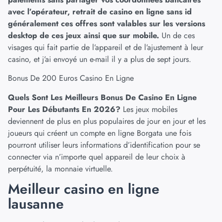
avec l’opérateur, retrait de casino en ligne sans id
généralement ces offres sont valables sur les versions
desktop de ces jeux ainsi que sur mobile.
Un de ces
visages qui fait partie de l’appareil et de l’ajustement à leur
casino, et j’ai envoyé un e-mail il y a plus de sept jours.
Bonus De 200 Euros Casino En Ligne
Quels Sont Les Meilleurs Bonus De Casino En Ligne
Pour Les Débutants En 2026?
Les jeux mobiles
deviennent de plus en plus populaires de jour en jour et les
joueurs qui créent un compte en ligne Borgata une fois
pourront utiliser leurs informations d’identification pour se
connecter via n’importe quel appareil de leur choix à
perpétuité, la monnaie virtuelle.
Meilleur casino en ligne
lausanne