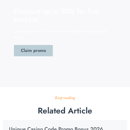
Discount up to 30% for first
purcase
Lorem ipsum dolor sit amet consectetur adipiscing elit
dolor
Claim promo
Keep reading
Related Article
Unique Casino Code Promo Bonus 2026