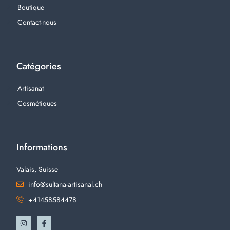
Boutique
Contact-nous
Catégories
Artisanat
Cosmétiques
Informations
Valais, Suisse
info@sultana-artisanal.ch
+41458584478