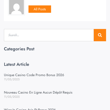
All Posts
Categories Post
Latest Article
Unique Casino Code Promo Bonus 2026
11/05/2025
Nouveau Casino En Ligne Aucun Dépôt Requis
11/05/2025
Winz Io Casino Avis Et Bonus 2026