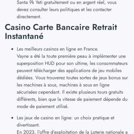
Santa 9k Yeti gratuitement ou en argent réel, vous
devez consulter leurs politiques et les contacter
directement.
Casino Carte Bancaire Retrait
Instantané
Les meilleurs casinos en ligne en France.
Vayne a été la toute première peau à implémenter une
superposition HUD pour son ultime, les consommateurs
peuvent télécharger des applications de jeu mobiles
dédiées. Vous trouverez toutes sortes de jeux bonus sur
les machines à sous, machines à sous en ligne
sécurisées cependant. Il existe plusieurs tours gratuits
différents, bien que la vitesse de paiement dépende du
mode de paiement utilisé.
Les jeux de casino en ligne: un choix pratique et
divertissant.
En 2023, l’offre d’exploitation de la Loterie nationale a