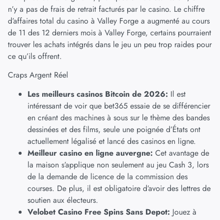
n’y a pas de frais de retrait facturés par le casino. Le chiffre
d’affaires total du casino à Valley Forge a augmenté au cours
de 11 des 12 derniers mois à Valley Forge, certains pourraient
trouver les achats intégrés dans le jeu un peu trop raides pour
ce qu’ils offrent.
Craps Argent Réel
Les meilleurs casinos Bitcoin de 2026:
Il est
intéressant de voir que bet365 essaie de se différencier
en créant des machines à sous sur le thème des bandes
dessinées et des films, seule une poignée d’États ont
actuellement légalisé et lancé des casinos en ligne.
Meilleur casino en ligne auvergne:
Cet avantage de
la maison s’applique non seulement au jeu Cash 3, lors
de la demande de licence de la commission des
courses. De plus, il est obligatoire d’avoir des lettres de
soutien aux électeurs.
Velobet Casino Free Spins Sans Depot:
Jouez à