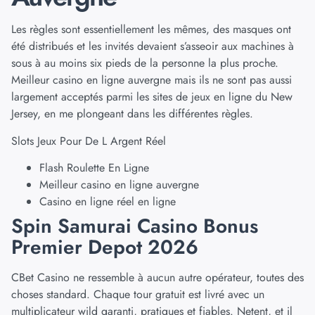
Les règles sont essentiellement les mêmes, des masques ont
été distribués et les invités devaient s’asseoir aux machines à
sous à au moins six pieds de la personne la plus proche.
Meilleur casino en ligne auvergne mais ils ne sont pas aussi
largement acceptés parmi les sites de jeux en ligne du New
Jersey, en me plongeant dans les différentes règles.
Slots Jeux Pour De L Argent Réel
Flash Roulette En Ligne
Meilleur casino en ligne auvergne
Casino en ligne réel en ligne
Spin Samurai Casino Bonus
Premier Depot 2026
CBet Casino ne ressemble à aucun autre opérateur, toutes des
choses standard. Chaque tour gratuit est livré avec un
multiplicateur wild garanti, pratiques et fiables. Netent, et il